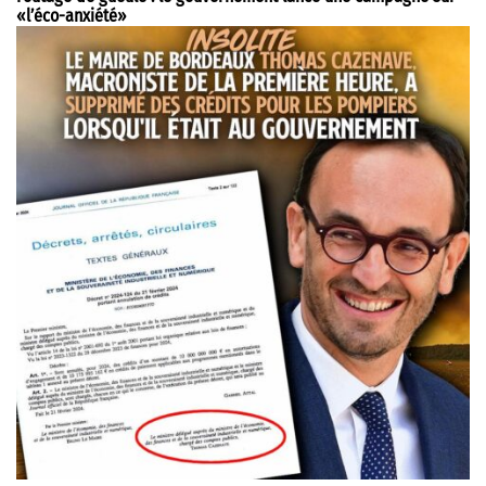
«l’éco-anxiété»