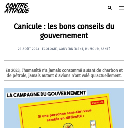
Aller
Rechercher
Ouvr
au
le
contenu
men
Canicule : les bons conseils du
gouvernement
23 AOÛT 2023
ECOLOGIE
,
GOUVERNEMENT
,
HUMOUR
,
SANTÉ
En 2023, l’humanité n’a jamais consommé autant de charbon et
de pétrole, jamais autant d’avions n’ont volé qu’actuellement.