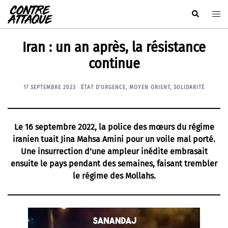
Aller
Rechercher
Ouvr
au
le
contenu
men
Iran : un an après, la résistance
continue
17 SEPTEMBRE 2023
ÉTAT D'URGENCE
,
MOYEN ORIENT
,
SOLIDARITÉ
Le 16 septembre 2022, la police des mœurs du régime
iranien tuait Jina Mahsa Amini pour un voile mal porté.
Une insurrection d’une ampleur inédite embrasait
ensuite le pays pendant des semaines, faisant trembler
le régime des Mollahs.