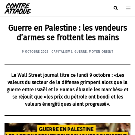
Aller
Rechercher
Ouvr
au
le
contenu
men
Guerre en Palestine : les vendeurs
d’armes se frottent les mains
9 OCTOBRE 2023
CAPITALISME
,
GUERRE
,
MOYEN ORIENT
Le Wall Street journal titre ce lundi 9 octobre : «Les
valeurs du secteur de la défense grimpent alors que la
guerre entre Israël et le Hamas ébranle les marchés» et
se réjouit que «les prix du pétrole ont bondi et les
valeurs énergétiques aient progressé».