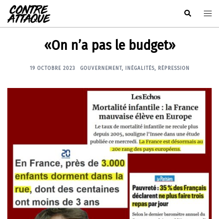
Aller
Rechercher
Ouvr
au
le
contenu
men
«On n’a pas le budget»
19 OCTOBRE 2023
GOUVERNEMENT
,
INÉGALITÉS
,
RÉPRESSION