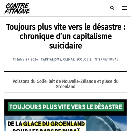
Aller
Rechercher
Ouvr
au
le
contenu
men
Toujours plus vite vers le désastre :
chronique d’un capitalisme
suicidaire
11 JANVIER 2024
CAPITALISME
,
CLIMAT
,
ECOLOGIE
,
INTERNATIONAL
P
oissons du Golfe, lait de Nouvelle-Zélande et glace du
Groenland