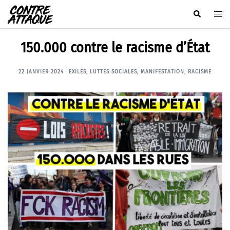
Aller
Rechercher
Ouvr
au
le
contenu
men
150.000 contre le racisme d’État
22 JANVIER 2024
EXILÉS
,
LUTTES SOCIALES
,
MANIFESTATION
,
RACISME