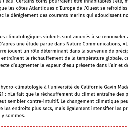
 l’eau. Certains coins pourraient être inhabitables l’été, m
e les côtes Atlantiques d’Europe de l’Ouest se refroidiss
ec le dérèglement des courants marins qui adoucissent nos
des climatologiques violents sont amenés à se renouveler à
 D’après une étude parue dans Nature Communications, «L
erre jouent un rôle déterminant dans la survenue de préci
 entraînent le réchauffement de la température globale, c
ecte d’augmenter la vapeur d’eau présente dans l’air et 
 hydro-climatologie à l’université de Californie Gavin M
21 : «Le fait que le réchauffement du climat entraîne des p
peut sembler contre-intuitif. Le changement climatique pe
 les endroits plus secs, mais également intensifier les pr
s y sommes.