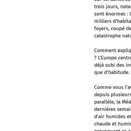
trois jours, no
sont énormes : 
milliers d’habit
foyers, coupé de
catastrophe natu
Comment expliqu
? L’Europe centr
déjà subi des in
que d’habitude.
Comme vous l’ave
depuis plusieurs
parallèle, la M
dernières semai
d’air humides e
chaude et humide