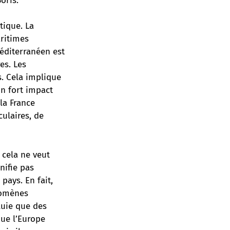
oris.
tique. La
ritimes
méditerranéen est
es. Les
s. Cela implique
un fort impact
la France
culaires, de
 cela ne veut
nifie pas
pays. En fait,
nomènes
pluie que des
que l’Europe