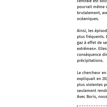
centrale est sous
pourrait même qu
brutalement, av
océaniques.
Ainsi, les épiso
plus fréquents.
gaz à effet de s
extrêmes». Elles
conséquence dir
précipitations.
Le chercheur en
expliquait en 20
plus violentes 
seulement rendre
Avec Boris, nou