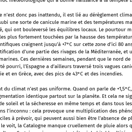
hoc météorologique qui a donné naissance à la tempête B
n’est donc pas inattendu, il est lié au dérèglement clima
subi une sorte de canicule marine et des températures ma
té, qui ont bouleversé les équilibres locaux. Le pourtour 
 les plus fortement touchées par la hausse des températur
ntifiques craignent jusqu’à +7°C sur cette zone d’ici 80 an
ification d’une partie des rivages de la Méditerranée, et 
 marines. Ces dernières semaines, pendant que le nord de 
té pourri, l’Espagne a d’ailleurs traversé trois vagues cani
e et en Grèce, avec des pics de 43°C et des incendies.
t du climat n’est pas uniforme. Quand on parle de +1,5°C,
mentation identique partout sur la planète. Et cela ne sig
e soleil et la sécheresse en même temps et dans tous les 
ns l’inconnu : cela provoque une multiplication des phé
iciles à prévoir, qui peuvent aussi bien être l’absence de 
 le voit, la Catalogne manque cruellement de pluie alors 