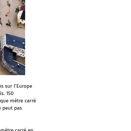
s sur l’Europe
s. 150
haque mètre carré
e peut pas
 mètre carré en