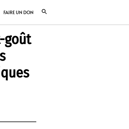
FAIRE UN DON
t-goût
s
iques