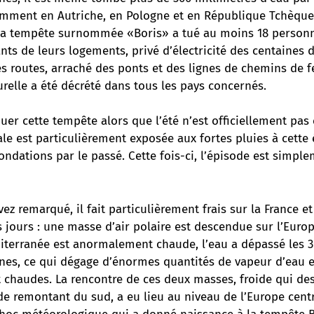
tamment en Autriche, en Pologne et en République Tchèque
la tempête surnommée «Boris» a tué au moins 18 personn
ants de leurs logements, privé d’électricité des centaines d
s routes, arraché des ponts et des lignes de chemins de fe
relle a été décrété dans tous les pays concernés.
er cette tempête alors que l’été n’est officiellement pas
ale est particulièrement exposée aux fortes pluies à cette
ondations par le passé. Cette fois-ci, l’épisode est simple
z remarqué, il fait particulièrement frais sur la France et
 jours : une masse d’air polaire est descendue sur l’Europ
éditerranée est anormalement chaude, l’eau a dépassé les 
nes, ce qui dégage d’énormes quantités de vapeur d’eau 
t chaudes. La rencontre de ces deux masses, froide qui de
 remontant du sud, a eu lieu au niveau de l’Europe centra