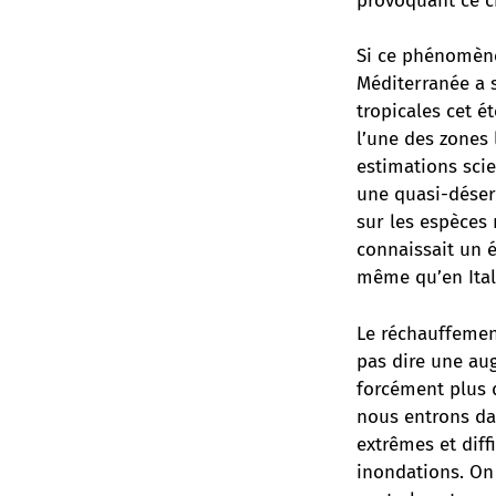
provoquant ce c
Si ce phénomène 
Méditerranée a 
tropicales cet é
l’une des zones
estimations scie
une quasi-désert
sur les espèces
connaissait un é
même qu’en Itali
Le réchauffemen
pas dire une aug
forcément plus d
nous entrons da
extrêmes et diff
inondations. On