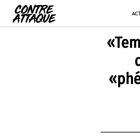
Aller
au
AC
contenu
«Temp
«phé