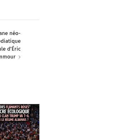
ane néo-
édiatique
le d’Éric
mmour