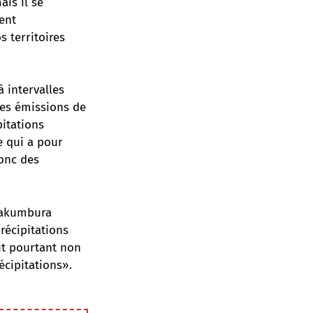
ais il se
ent
 territoires
 intervalles
es émissions de
pitations
e qui a pour
donc des
adakumbura
récipitations
ut pourtant non
écipitations».