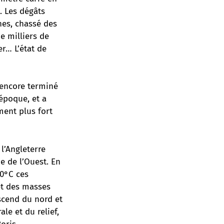
. Les dégâts
es, chassé des
e milliers de
r… L’état de
 encore terminé
 époque, et a
ment plus fort
 l’Angleterre
e de l’Ouest. En
30°C ces
et des masses
scend du nord et
le et du relief,