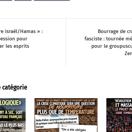
e Israël/Hamas » :
Bourrage de cr
ression pour
fasciste : tournée m
r les esprits
pour le groupuscu
Ze
 catégorie