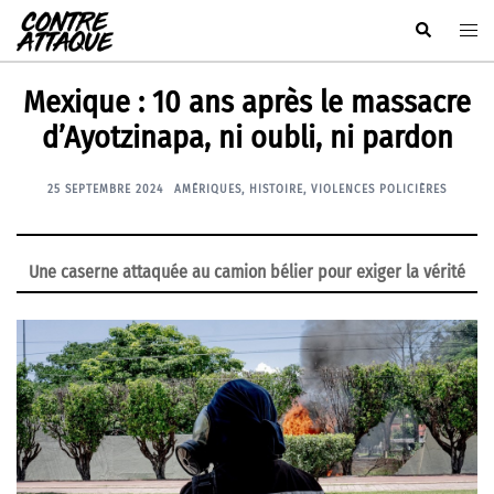
Aller
Rechercher
Ouvr
au
le
contenu
men
Mexique : 10 ans après le massacre
d’Ayotzinapa, ni oubli, ni pardon
25 SEPTEMBRE 2024
AMÉRIQUES
,
HISTOIRE
,
VIOLENCES POLICIÈRES
Une caserne attaquée au camion bélier pour exiger la vérité