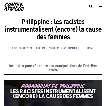
Aller
Rechercher
Ouvr
au
le
contenu
men
Philippine : les racistes
instrumentalisent (encore) la cause
des femmes
1 OCTOBRE 2024
EXTRÊME DROITE
,
MÉDIAS DOMINANTS
,
SEXISME
Des outils pour répondre aux manipulations de l’extrême
droite