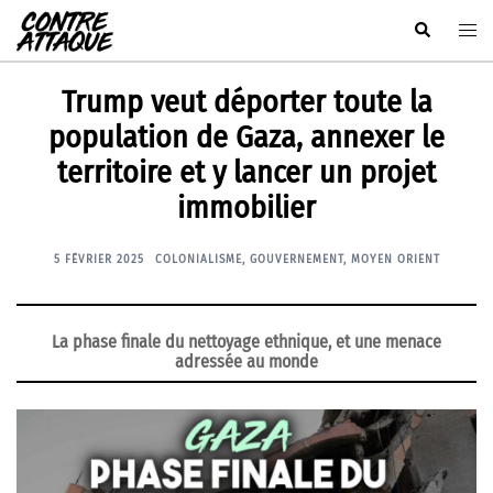
Aller
Rechercher
Ouvr
au
le
contenu
men
Trump veut déporter toute la
population de Gaza, annexer le
territoire et y lancer un projet
immobilier
5 FÉVRIER 2025
COLONIALISME
,
GOUVERNEMENT
,
MOYEN ORIENT
La phase finale du nettoyage ethnique, et une menace
adressée au monde