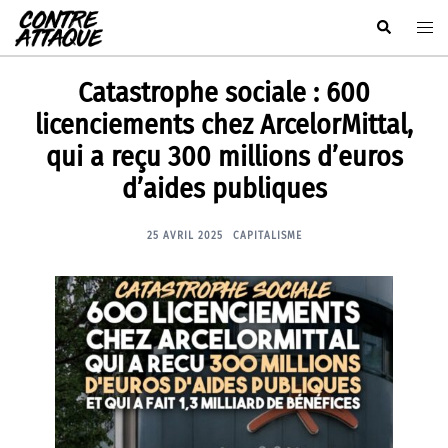
Aller
Rechercher
Ouvr
au
le
contenu
men
Catastrophe sociale : 600
licenciements chez ArcelorMittal,
qui a reçu 300 millions d’euros
d’aides publiques
25 AVRIL 2025
CAPITALISME