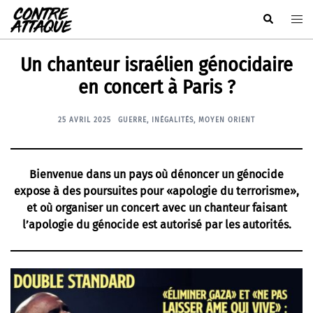
Aller
Rechercher
Ouvr
au
le
contenu
men
Un chanteur israélien génocidaire
en concert à Paris ?
25 AVRIL 2025
GUERRE
,
INÉGALITÉS
,
MOYEN ORIENT
Bienvenue dans un pays où dénoncer un génocide
expose à des poursuites pour «apologie du terrorisme»,
et où organiser un concert avec un chanteur faisant
l’apologie du génocide est autorisé par les autorités.