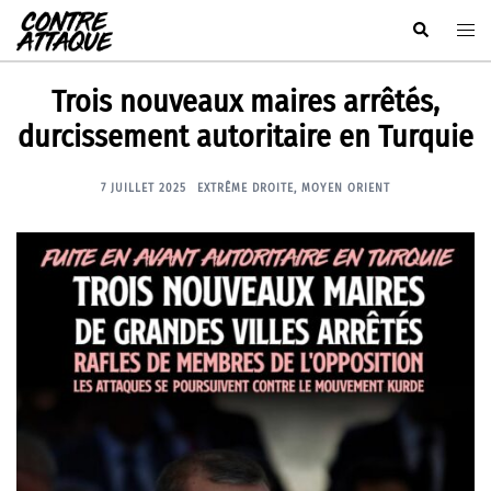
Aller
Rechercher
Ouvr
au
le
contenu
men
Trois nouveaux maires arrêtés,
durcissement autoritaire en Turquie
7 JUILLET 2025
EXTRÊME DROITE
,
MOYEN ORIENT