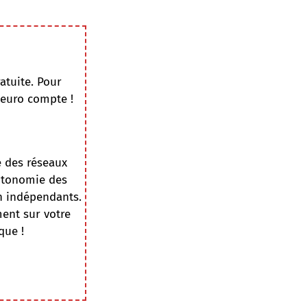
atuite. Pour
 euro compte !
e des réseaux
autonomie des
on indépendants.
ment sur votre
que !