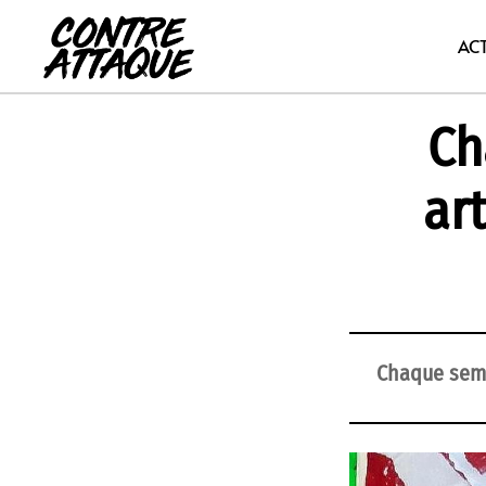
Aller
au
AC
contenu
Ch
art
Chaque sema