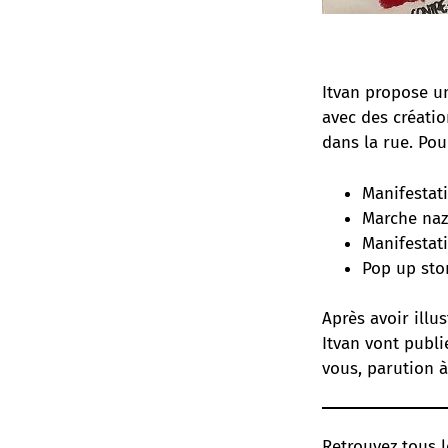
Itvan propose un
avec des créatio
dans la rue. Pou
Manifestat
Marche nazi
Manifestat
Pop up sto
Après avoir illu
Itvan vont publi
vous, parution à
Retrouvez tous l