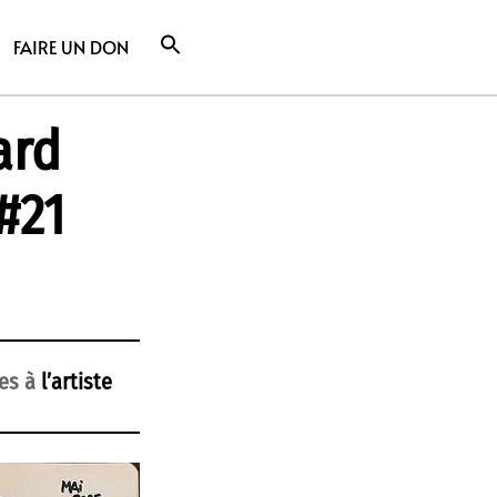
FAIRE UN DON
ard
 #21
nes à
l’artiste