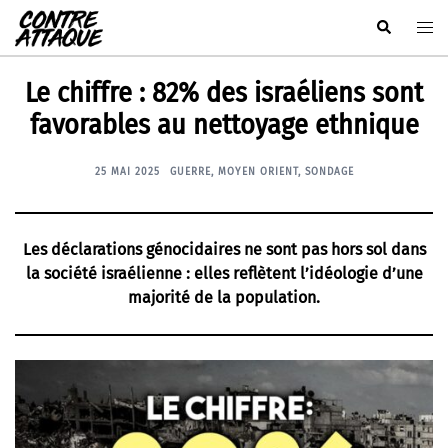
Aller
Rechercher
Ouvr
au
le
contenu
men
Le chiffre : 82% des israéliens sont
favorables au nettoyage ethnique
25 MAI 2025
GUERRE
,
MOYEN ORIENT
,
SONDAGE
Les déclarations génocidaires ne sont pas hors sol dans
la société israélienne : elles reflètent l’idéologie d’une
majorité de la population.