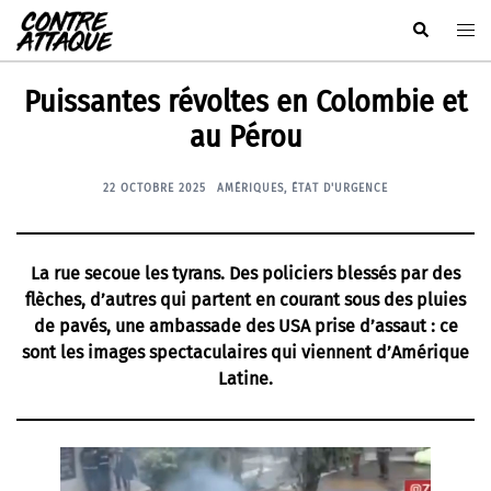
Aller
Rechercher
Ouvr
au
le
contenu
men
Puissantes révoltes en Colombie et
au Pérou
22 OCTOBRE 2025
AMÉRIQUES
,
ÉTAT D'URGENCE
La rue secoue les tyrans. Des policiers blessés par des
flèches, d’autres qui partent en courant sous des pluies
de pavés, une ambassade des USA prise d’assaut : ce
sont les images spectaculaires qui viennent d’Amérique
Latine.