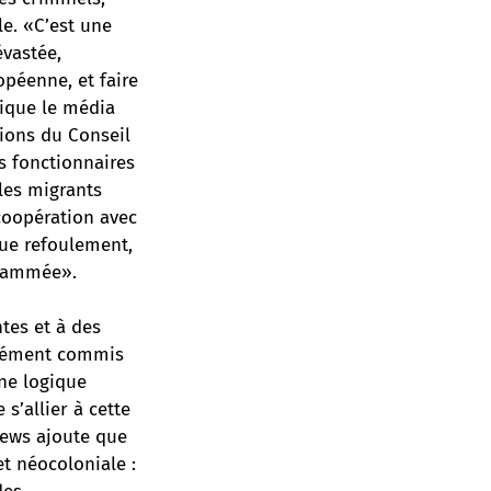
le. «C’est une
évastée,
opéenne, et faire
lique le média
ions du Conseil
s fonctionnaires
les migrants
coopération avec
que refoulement,
grammée».
ntes et à des
érément commis
ne logique
 s’allier à cette
news ajoute que
et néocoloniale :