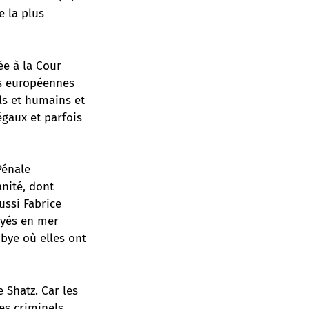
e la plus
ée à la Cour
ns européennes
ls et humains et
égaux et parfois
Pénale
nité, dont
ussi Fabrice
oyés en mer
bye où elles ont
 Shatz. Car les
s criminels,