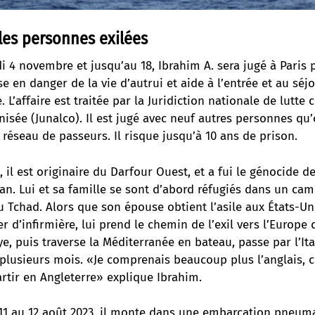
 les personnes exilées
i 4 novembre et jusqu’au 18, Ibrahim A. sera jugé à Paris
se en danger de la vie d’autrui et aide à l’entrée et au séjo
L’affaire est traitée par la Juridiction nationale de lutte 
nisée (Junalco). Il est jugé avec neuf autres personnes qu
n réseau de passeurs. Il risque jusqu’à 10 ans de prison.
, il est originaire du Darfour Ouest, et a fui le génocide d
an. Lui et sa famille se sont d’abord réfugiés dans un ca
u Tchad. Alors que son épouse obtient l’asile aux États-Uni
 d’infirmière, lui prend le chemin de l’exil vers l’Europe d
ye, puis traverse la Méditerranée en bateau, passe par l’Ital
plusieurs mois. «Je comprenais beaucoup plus l’anglais, c
artir en Angleterre» explique Ibrahim.
 11 au 12 août 2023, il monte dans une embarcation pneuma