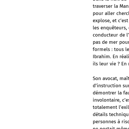
traverser la Ma
pour aller cherc
explose, et c’es
les enquêteurs,
conducteur de l’
pas de mer pour
formels : tous l
Ibrahim. En réal
ils leur vie ? E
Son avocat, maît
d’instruction su
démontrer la fa
involontaire, c’
totalement l’exil
détails techniqu
personnes à risq
ne portait même 