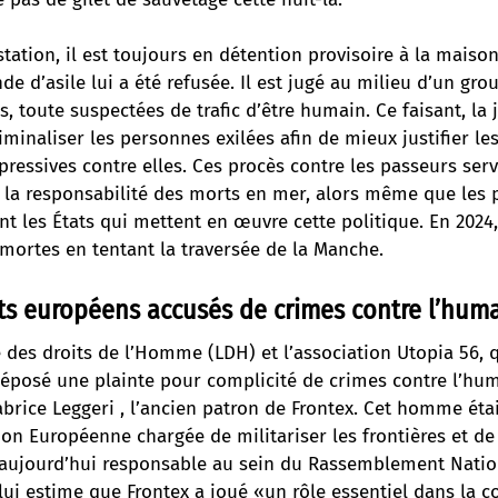
tation, il est toujours en détention provisoire à la maison
de d’asile lui a été refusée. Il est jugé au milieu d’un gr
, toute suspectées de trafic d’être humain. Ce faisant, la 
iminaliser les personnes exilées afin de mieux justifier le
pressives contre elles. Ces procès contre les passeurs ser
r la responsabilité des morts en mer, alors même que les
t les États qui mettent en œuvre cette politique. En 2024
mortes en tentant la traversée de la Manche.
ts européens accusés de crimes contre l’hum
e des droits de l’Homme (LDH) et l’association Utopia 56, q
déposé une plainte pour complicité de crimes contre l’hum
abrice Leggeri , l’ancien patron de Frontex. Cet homme étai
ion Européenne chargée de militariser les frontières et de 
t aujourd’hui responsable au sein du Rassemblement Nation
lui estime que Frontex a joué «un rôle essentiel dans la 