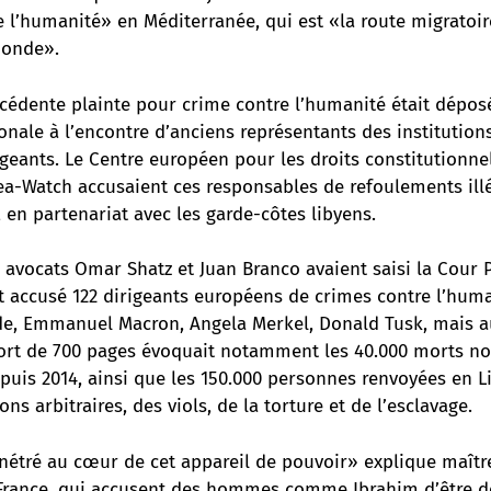
 l’humanité» en Méditerranée, qui est «la route migratoir
monde».
écédente plainte pour crime contre l’humanité était dépos
onale à l’encontre d’anciens représentants des institutio
igeants. Le Centre européen pour les droits constitutionne
ea-Watch accusaient ces responsables de refoulements ill
, en partenariat avec les garde-côtes libyens.
s avocats Omar Shatz et Juan Branco avaient saisi la Cour 
t accusé 122 dirigeants européens de crimes contre l’huma
de, Emmanuel Macron, Angela Merkel, Donald Tusk, mais a
port de 700 pages évoquait notamment les 40.000 morts n
uis 2014, ainsi que les 150.000 personnes renvoyées en Li
ns arbitraires, des viols, de la torture et de l’esclavage.
étré au cœur de cet appareil de pouvoir» explique maître
rance, qui accusent des hommes comme Ibrahim d’être de