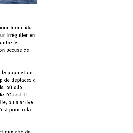
 pour homicide
ur irrégulier en
contre la
’on accuse de
e la population
mp de déplacés à
s, où elle
e l’Ouest. Il
ie, puis arrive
’est pour cela
tique afin de