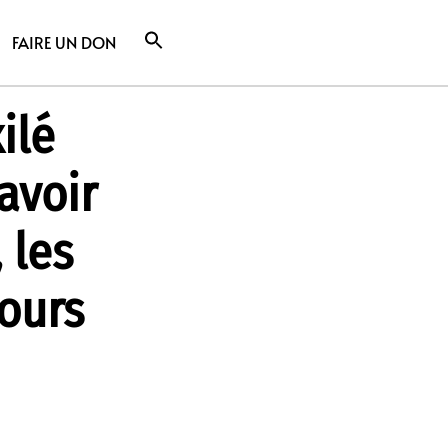
FAIRE UN DON
ilé
avoir
 les
ours