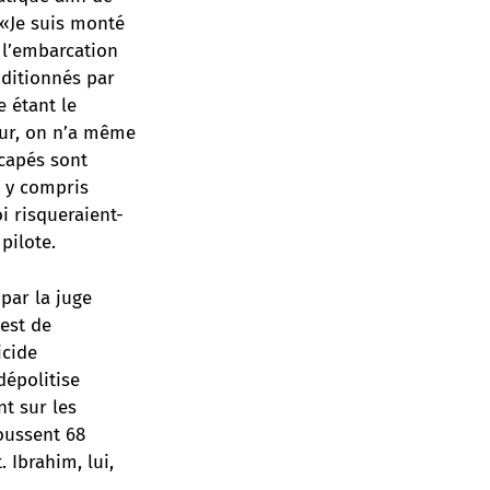
 «Je suis monté
e l’embarcation
uditionnés par
 étant le
our, on n’a même
capés sont
, y compris
i risqueraient-
pilote.
par la juge
’est de
icide
dépolitise
nt sur les
oussent 68
 Ibrahim, lui,