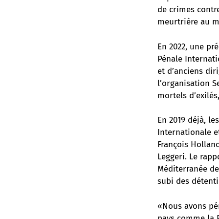
de crimes contre
meurtrière au 
En 2022, une pr
Pénale Internati
et d’anciens dir
l’organisation S
mortels d’exilés
En 2019 déjà, le
Internationale e
François Hollan
Leggeri. Le rap
Méditerranée dep
subi des détentio
«Nous avons pén
pays comme la F