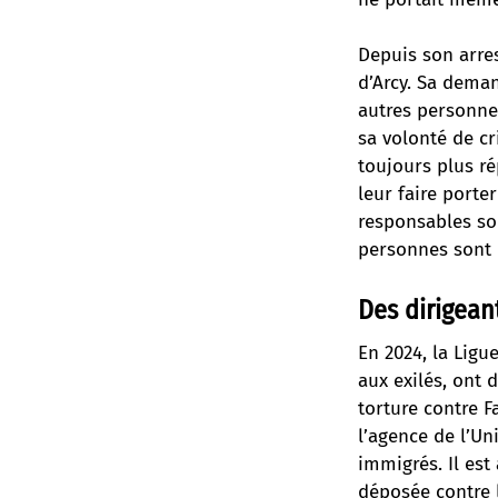
Depuis son arres
d’Arcy. Sa deman
autres personnes
sa volonté de cr
toujours plus ré
leur faire porte
responsables son
personnes sont 
Des dirigean
En 2024, la Ligu
aux exilés, ont 
torture contre F
l’agence de l’Un
immigrés. Il es
déposée contre 