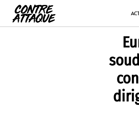
Aller
au
AC
contenu
Eu
soud
con
dir