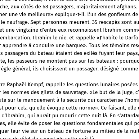
nche, aux côtés de 68 passagers, majoritairement afghans.
her une vie meilleure» explique-t-il. L’un des gonfleurs d
t le naufrage. Sept personnes meurent. 35 rescapés sont a
 et une vingtaine d’entre eux reconnaissent Ibrahim comme
embarcation. Ibrahim le nie, et rappelle «J’habite le Darf
 apprendre à conduire une barque». Tous les témoins res
es passagers du bateau étaient des exilés fuyant leur pays
ité, les passeurs ne montent pas sur les bateaux : pourquo
n règle général, ils choisissent un passager, désigné comme 
re Raphaël Kempf, rappelle les questions lunaires posées 
r les normes des gilets de sauvetage. «Le but de la juge, c
ute sur le manquement à la sécurité qui caractérise l’hom
est pour cela qu’elle évoque cette norme». Ce faisant, elle 
 d’Ibrahim, qui aurait pu mourir cette nuit là. En s’attarda
es, elle évite de poser les questions fondamentales qui p
uer leur vie sur un bateau de fortune au milieu de la nuit.
pas de gilet de sauvetage cette nuit-là.