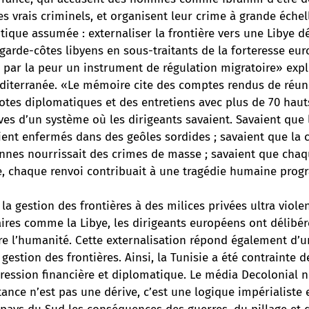
les vrais criminels, et organisent leur crime à grande échel
itique assumée : externaliser la frontière vers une Libye d
garde-côtes libyens en sous-traitants de la forteresse eur
n par la peur un instrument de régulation migratoire» exp
iterranée. «Le mémoire cite des comptes rendus de réun
otes diplomatiques et des entretiens avec plus de 70 haut
ves d’un système où les dirigeants savaient. Savaient que 
ient enfermés dans des geôles sordides ; savaient que la 
yennes nourrissait des crimes de masse ; savaient que cha
, chaque renvoi contribuait à une tragédie humaine pro
 la gestion des frontières à des milices privées ultra viole
aires comme la Libye, les dirigeants européens ont délib
re l’humanité. Cette externalisation répond également d’u
estion des frontières. Ainsi, la Tunisie a été contrainte de
pression financière et diplomatique. Le média Decolonial 
tance n’est pas une dérive, c’est une logique impérialiste 