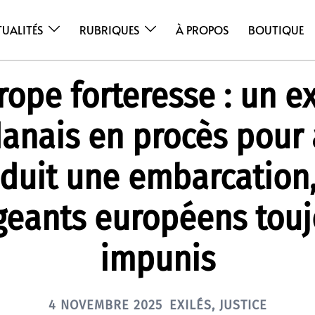
TUALITÉS
RUBRIQUES
À PROPOS
BOUTIQUE
rope forteresse : un ex
anais en procès pour 
duit une embarcation,
igeants européens touj
impunis
4 NOVEMBRE 2025
EXILÉS
,
JUSTICE