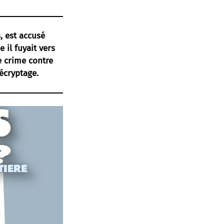
, est accusé
 il fuyait vers
e crime contre
écryptage.