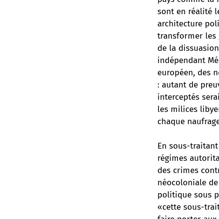
sont en réalité 
architecture pol
transformer les 
de la dissuasio
indépendant Méd
européen, des n
: autant de preu
interceptés sera
les milices lib
chaque naufrage
En sous-traitant
régimes autorit
des crimes cont
néocoloniale de g
politique sous 
«cette sous-trai