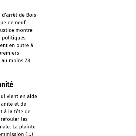
 d’arrêt de Bois-
oupe de neuf
justice montre
s politiques
vent en outre à
 premiers
, au moins 78
anité
ui vient en aide
anité et de
t à la tête de
refouler les
ale. La plainte
commission (…)