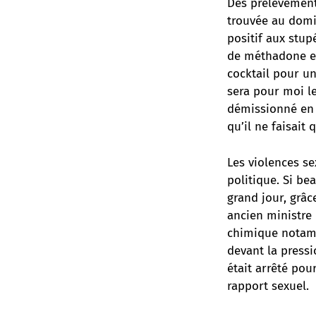
Des prélèvement
trouvée au domic
positif aux stup
de méthadone et
cocktail pour un
sera pour moi l
démissionné en o
qu’il ne faisait
Les violences se
politique. Si be
grand jour, grâc
ancien ministre 
chimique notamm
devant la pressi
était arrêté pou
rapport sexuel.