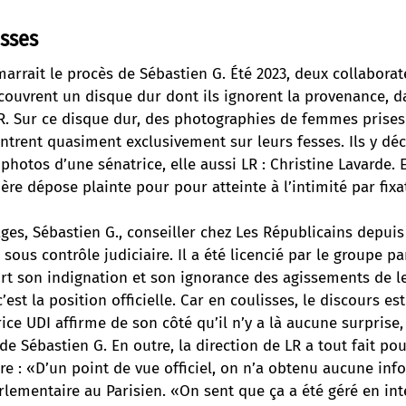
sses
marrait le procès de Sébastien G. Été 2023, deux collabora
ouvrent un disque dur dont ils ignorent la provenance, da
 Sur ce disque dur, des photographies de femmes prises à
ntrent quasiment exclusivement sur leurs fesses. Ils y dé
hotos d’une sénatrice, elle aussi LR : Christine Lavarde.
ière dépose plainte pour pour atteinte à l’intimité par fix
ges, Sébastien G., conseiller chez Les Républicains depui
 sous contrôle judiciaire. Il a été licencié par le groupe p
rt son indignation et son ignorance des agissements de le
est la position officielle. Car en coulisses, le discours est
rice UDI affirme de son côté qu’il n’y a là aucune surpris
de Sébastien G. En outre, la direction de LR a tout fait po
re : «D’un point de vue officiel, on n’a obtenu aucune in
lementaire au Parisien. «On sent que ça a été géré en int