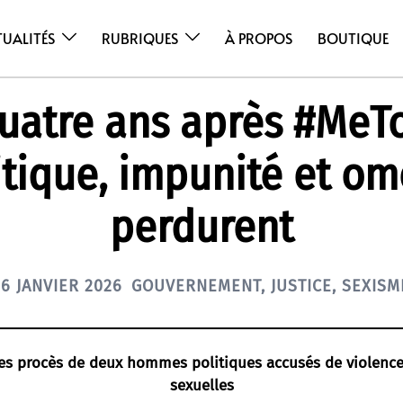
TUALITÉS
RUBRIQUES
À PROPOS
BOUTIQUE
uatre ans après #MeT
itique, impunité et om
perdurent
16 JANVIER 2026
GOUVERNEMENT
,
JUSTICE
,
SEXISM
es procès de deux hommes politiques accusés de violences
sexuelles