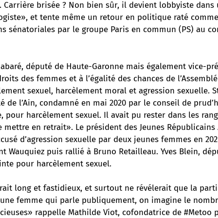
. Carrière brisée ? Non bien sûr, il devient lobbyiste dans
logiste», et tente même un retour en politique raté comme
ons sénatoriales par le groupe Paris en commun (PS) au co
 Cabaré, député de Haute-Garonne mais également vice-pré
roits des femmes et à l’égalité des chances de l’Assemblé
lement sexuel, harcèlement moral et agression sexuelle. 
té de l’Ain, condamné en mai 2020 par le conseil de pru
 pour harcèlement sexuel. Il avait pu rester dans les ran
 mettre en retrait». Le président des Jeunes Républicains
ccusé d’agression sexuelle par deux jeunes femmes en 202
nt Wauquiez puis rallié à Bruno Retailleau. Yves Blein, dé
ainte pour harcèlement sexuel.
erait long et fastidieux, et surtout ne révélerait que la par
r une femme qui parle publiquement, on imagine le nombr
ncieuses» rappelle Mathilde Viot, cofondatrice de #Metoo p