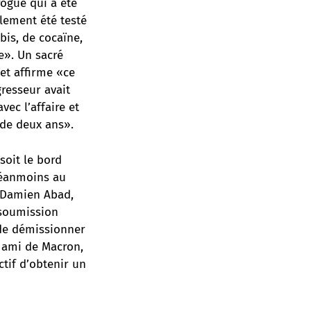
ogue qui a été
alement été testé
bis, de cocaïne,
e». Un sacré
 et affirme «ce
resseur avait
vec l’affaire et
 de deux ans».
soit le bord
 néanmoins au
e Damien Abad,
 soumission
 de démissionner
e ami de Macron,
ctif d’obtenir un