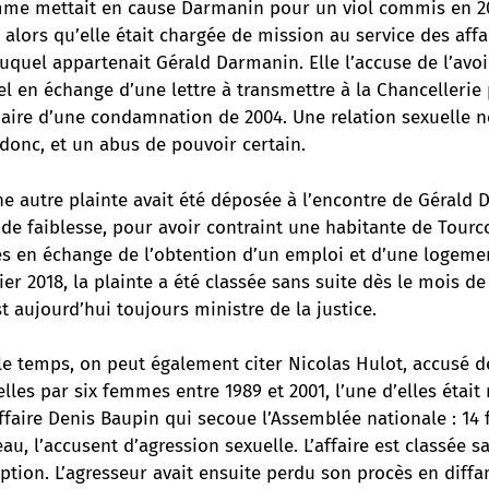
mme mettait en cause Darmanin pour un viol commis en 
alors qu’elle était chargée de mission au service des affa
auquel appartenait Gérald Darmanin. Elle l’accuse de l’avoi
l en échange d’une lettre à transmettre à la Chancellerie
iaire d’une condamnation de 2004. Une relation sexuelle 
donc, et un abus de pouvoir certain.
e autre plainte avait été déposée à l’encontre de Gérald
 de faiblesse, pour avoir contraint une habitante de Tourc
es en échange de l’obtention d’un emploi et d’une logeme
er 2018, la plainte a été classée sans suite dès le mois de
st aujourd’hui toujours ministre de la justice.
le temps, on peut également citer Nicolas Hulot, accusé de
lles par six femmes entre 1989 et 2001, l’une d’elles éta
’affaire Denis Baupin qui secoue l’Assemblée nationale : 1
u, l’accusent d’agression sexuelle. L’affaire est classée s
ption. L’agresseur avait ensuite perdu son procès en diff