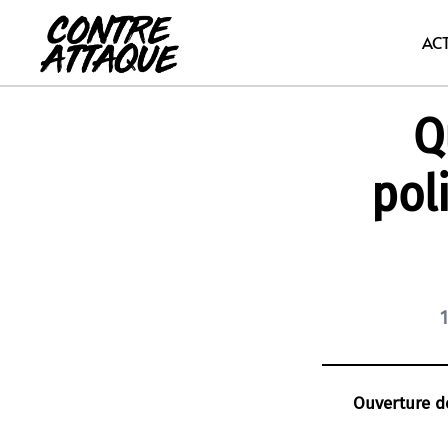
Aller
au
AC
contenu
Q
pol
Ouverture d