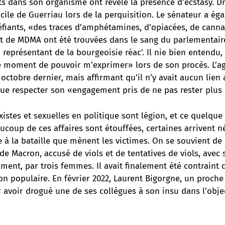
s dans son organisme ont révélé la présence d’ecstasy. Dr
ile de Guerriau lors de la perquisition. Le sénateur a ég
éfiants, «des traces d’amphétamines, d’opiacées, de canna
 de MDMA ont été trouvées dans le sang du parlementair
 représentant de la bourgeoisie réac’. Il nie bien entendu,
e moment de pouvoir m’exprimer» lors de son procès. L’ag
ctobre dernier, mais affirmant qu’il n’y avait aucun lien a
 que respecter son «engagement pris de ne pas rester plus
xistes et sexuelles en politique sont légion, et ce quelque 
aucoup de ces affaires sont étouffées, certaines arrivent
e à la bataille que mènent les victimes. On se souvient d
de Macron, accusé de viols et de tentatives de viols, avec
ent, par trois femmes. Il avait finalement été contraint
on populaire. En février 2022, Laurent Bigorgne, un proch
r avoir drogué une de ses collègues à son insu dans l’obje