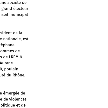
 une société de
 grand électeur
nseil municipal
sident de la
e nationale, est
Stéphane
d’hommes de
gs de LREM à
 Aurane
0, poulain
puté du Rhône,
tie émergée de
e de violences
olitique et de