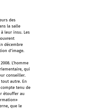
teurs des
ns la salle
 leur insu. Les
couvrent
 En décembre
ation d’image.
s 2008. L’homme
arlementaire, qui
ur conseiller.
 tout autre. En
e, compte tenu de
ur étouffer au
formation»
erne, que le