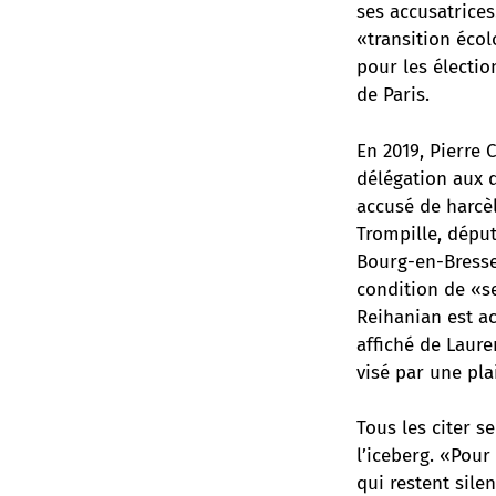
ses accusatrices
«transition éco
pour les électi
de Paris.
En 2019, Pierre
délégation aux d
accusé de harcè
Trompille, dépu
Bourg-en-Bresse,
condition de «se
Reihanian est a
affiché de Laure
visé par une pl
Tous les citer s
l’iceberg. «Pou
qui restent sile