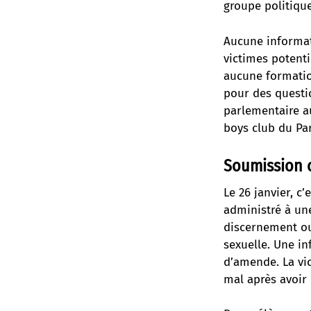
groupe politique
Aucune informat
victimes potentie
aucune formation
pour des questi
parlementaire au
boys club du Pa
Soumission 
Le 26 janvier, c
administré à un
discernement ou
sexuelle. Une i
d’amende. La vic
mal après avoir 