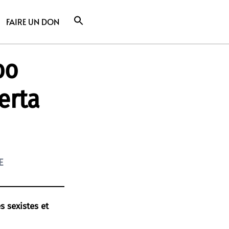
FAIRE UN DON
oo
erta
E
 sexistes et