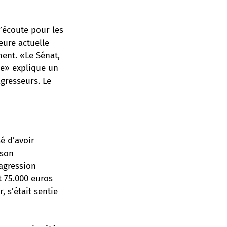
’écoute pour les
heure actuelle
ment. «Le Sénat,
he» explique un
agresseurs. Le
sé d’avoir
 son
agression
t 75.000 euros
 s’était sentie