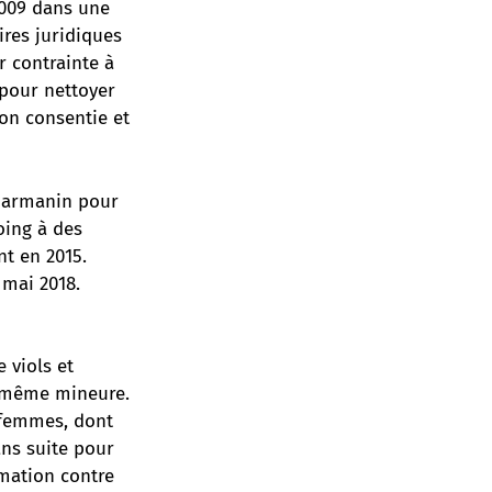
2009 dans une
ires juridiques
r contrainte à
 pour nettoyer
non consentie et
 Darmanin pour
oing à des
nt en 2015.
 mai 2018.
 viols et
it même mineure.
4 femmes, dont
ans suite pour
amation contre