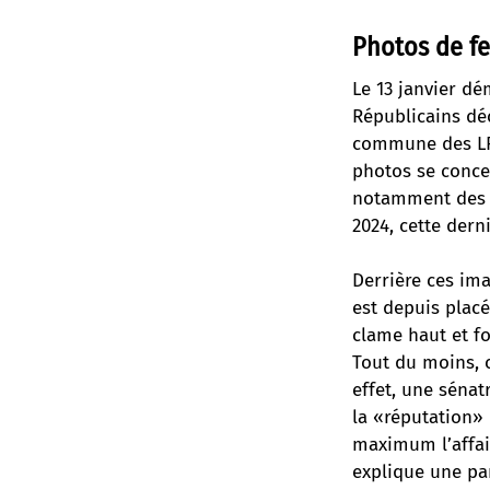
Photos de fe
Le 13 janvier dé
Républicains déc
commune des LR.
photos se conce
notamment des p
2024, cette dern
Derrière ces ima
est depuis placé
clame haut et fo
Tout du moins, c’
effet, une sénat
la «réputation» 
maximum l’affai
explique une par