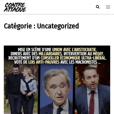
Aller
Rechercher
Ouvr
au
le
contenu
men
Catégorie :
Uncategorized