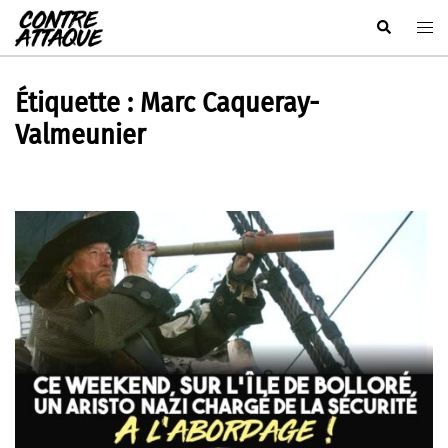
Aller
Rechercher
Ouvr
au
le
contenu
men
Étiquette :
Marc Caqueray-
Valmeunier