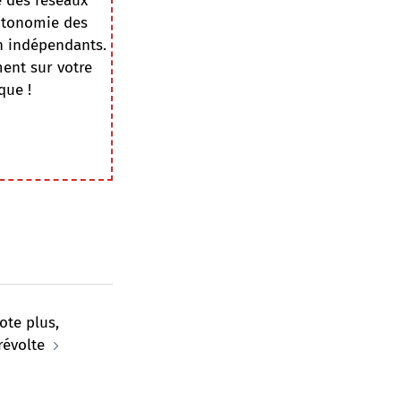
e des réseaux
autonomie des
on indépendants.
ment sur votre
que !
vote plus,
révolte