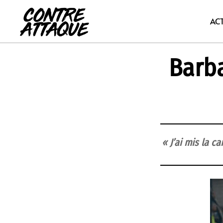
Aller
au
AC
contenu
Barba
« J’ai mis la ca