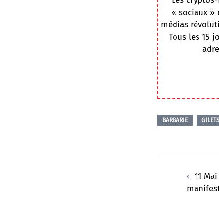
Les cryptos-
« sociaux » 
médias révoluti
Tous les 15 j
adre
BARBARIE
GILET
Navigation
d’article
11 Mai
manifest