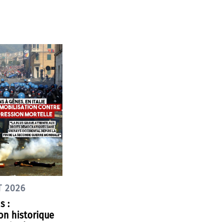
T 2026
s :
on historique