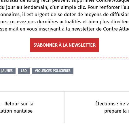
fascistes de la Big Tech peuvent supprimer Contre Attaqu
du jour au lendemain, d’un simple clic. Pour renforcer l’
onnaires, il est urgent de se doter de moyens de diffusi
ours, recevez nos dernières actualités et bien plus directe
sse mail en vous inscrivant à la newsletter de Contre Atta
S’ABONNER À LA NEWSLETTER
S JAUNES
LBD
VIOLENCES POLICIÈRES
 – Retour sur la
Élections : ne 
ation nantaise
prépare la 