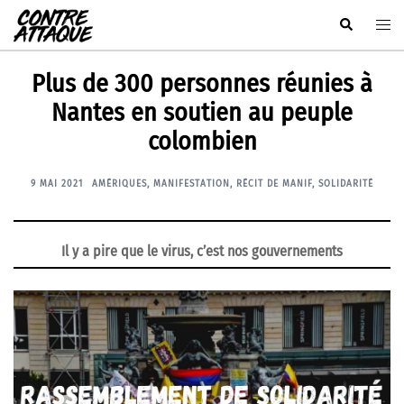
Aller
Rechercher
Ouvr
au
le
contenu
men
Plus de 300 personnes réunies à
Nantes en soutien au peuple
colombien
9 MAI 2021
AMÉRIQUES
,
MANIFESTATION
,
RÉCIT DE MANIF
,
SOLIDARITÉ
Il y a pire que le virus, c’est nos gouvernements