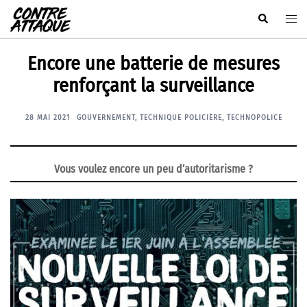
Aller
Rechercher
Ouvr
au
le
contenu
men
Encore une batterie de mesures
renforçant la surveillance
28 MAI 2021
GOUVERNEMENT
,
TECHNIQUE POLICIÈRE
,
TECHNOPOLICE
Vous voulez encore un peu d’autoritarisme ?