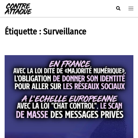
Aller
Rechercher
Ouvr
au
le
contenu
men
Étiquette :
Surveillance