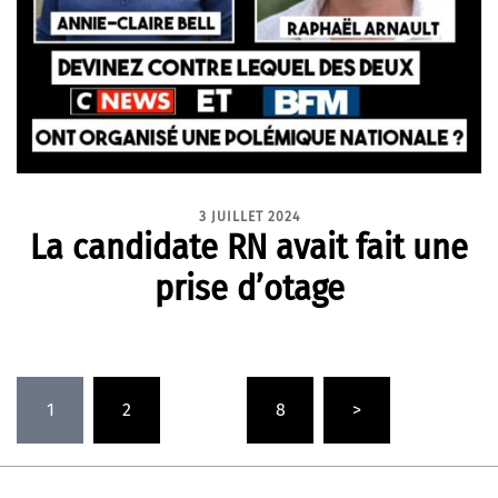
3 JUILLET 2024
La candidate RN avait fait une
prise d’otage
Pagination
1
2
…
8
>
des
publications