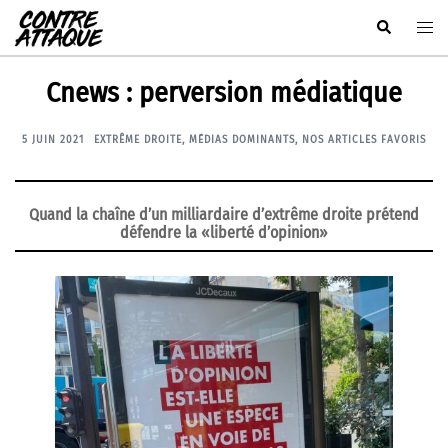
Aller
Rechercher
Ouvr
au
le
contenu
men
Cnews : perversion médiatique
5 JUIN 2021
EXTRÊME DROITE
,
MÉDIAS DOMINANTS
,
NOS ARTICLES FAVORIS
Quand la chaîne d’un milliardaire d’extrême droite prétend
défendre la «liberté d’opinion»