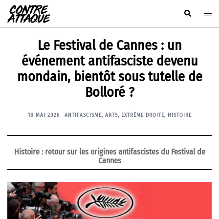
Aller
Rechercher
Ouvr
au
le
contenu
men
Le Festival de Cannes : un
événement antifasciste devenu
mondain, bientôt sous tutelle de
Bolloré ?
18 MAI 2026
ANTIFASCISME
,
ARTS
,
EXTRÊME DROITE
,
HISTOIRE
Histoire : retour sur les origines antifascistes du Festival de
Cannes