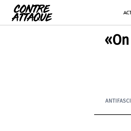
Aller
au
AC
contenu
«On 
ANTIFASC