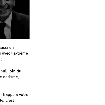
aussi un
s avec l’extrême
 :
hui, loin du
le nazisme,
n frappe à votre
le. C’est