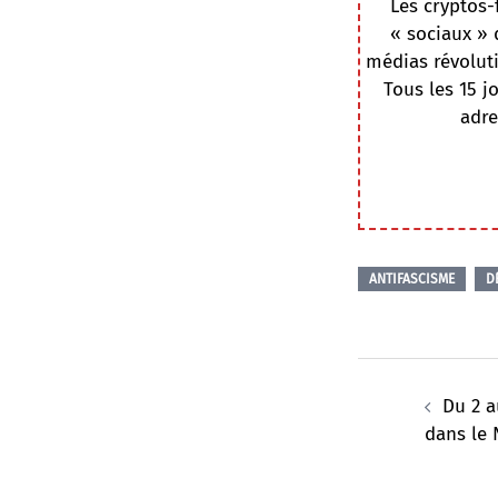
Les cryptos-
« sociaux » 
médias révoluti
Tous les 15 j
adre
ANTIFASCISME
D
Navigation
d’article
Du 2 a
dans le 