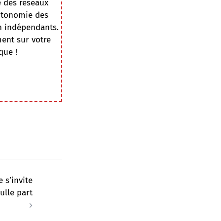
e des réseaux
autonomie des
on indépendants.
ment sur votre
que !
e s’invite
ulle part