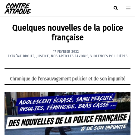
Aller
Rechercher
Ouvr
au
le
contenu
men
Quelques nouvelles de la police
française
17 FÉVRIER 2022
EXTRÊME DROITE
,
JUSTICE
,
NOS ARTICLES FAVORIS
,
VIOLENCES POLICIÈRES
Chronique de l’ensauvagement policier et de son impunité