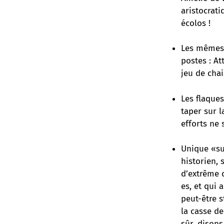
aristocrati
écolos !
Les mêmes t
postes : At
jeu de cha
Les flaque
taper sur l
efforts ne
Unique «su
historien, 
d’extrême d
es, et qui 
peut-être s
la casse d
sûr, disons