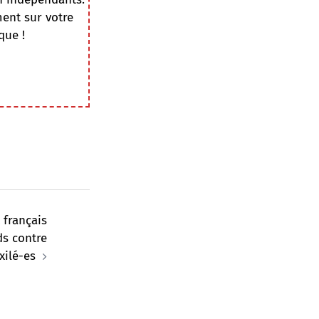
ment sur votre
que !
t français
ds contre
xilé-es