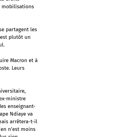
s mobilisations
se partagent les
est plutôt un
l.
uire Macron et à
oste. Leurs
versitaire,
’ex-ministre
des enseignant-
Pape Ndiaye va
is arrêtera-t-il
ien n’est moins
lus rien