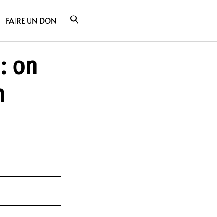
FAIRE UN DON
: on
n