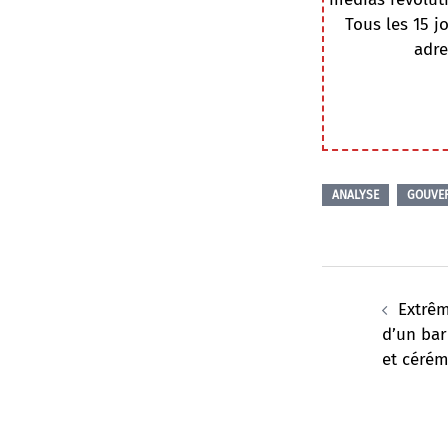
Tous les 15 j
adre
ANALYSE
GOUVE
Navigation
d’article
Extrêm
d’un bar
et cérém