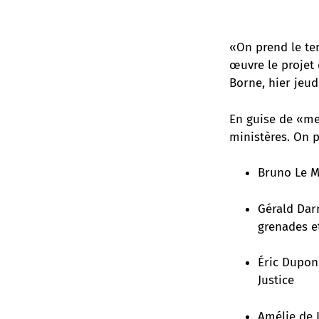
«On prend le te
œuvre le projet 
Borne, hier jeud
En guise de «me
ministères. On 
Bruno Le Ma
Gérald Darm
grenades et
Éric Dupond
Justice
Amélie de 