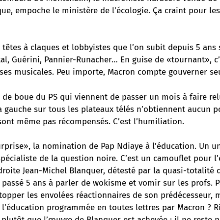
que, empoche le ministère de l’écologie. Ça craint pour le
êtes à claques et lobbyistes que l’on subit depuis 5 ans 
tal, Guérini, Pannier-Runacher… En guise de «tournant», c’
ises musicales. Peu importe, Macron compte gouverner seu
s de boue du PS qui viennent de passer un mois à faire rel
a gauche sur tous les plateaux télés n’obtiennent aucun p
 sont même pas récompensés. C’est l’humiliation.
rprise», la nomination de Pap Ndiaye à l’éducation. Un uni
spécialiste de la question noire. C’est un camouflet pour l
roite Jean-Michel Blanquer, détesté par la quasi-totalité 
a passé 5 ans à parler de wokisme et vomir sur les profs. 
topper les envolées réactionnaires de son prédécesseur, ma
e l’éducation programmée en toutes lettres par Macron ? R
 plutôt que l’œuvre de Blanquer est achevée : il ne reste p