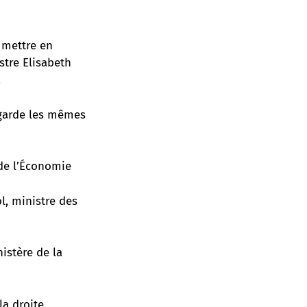
 mettre en
stre Elisabeth
.
 garde les mêmes
 de l’Économie
l, ministre des
istère de la
a droite