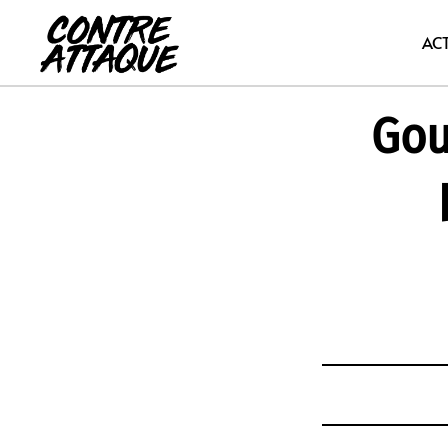
Aller
au
AC
contenu
Gou