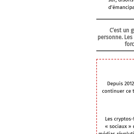
d’émancipa
C’est un 
personne. Les 
for
Depuis 2012
continuer ce 
Les cryptos-
« sociaux » 
médias révoluti