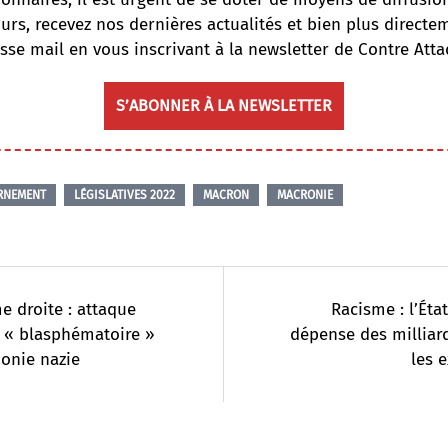
ours, recevez nos dernières actualités et bien plus directe
sse mail en vous inscrivant à la newsletter de Contre Atta
S’ABONNER À LA NEWSLETTER
RNEMENT
LÉGISLATIVES 2022
MACRON
MACRONIE
e droite : attaque
Racisme : l’Éta
 « blasphématoire »
dépense des milliar
onie nazie
les e