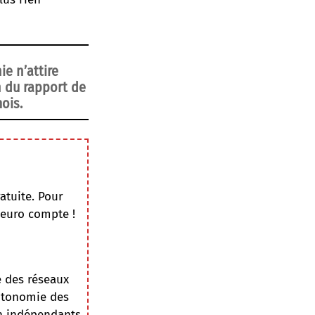
e n’attire
n du rapport de
ois.
atuite. Pour
 euro compte !
e des réseaux
autonomie des
on indépendants.