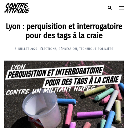
Aller
Rechercher
Ouvr
au
le
contenu
men
Lyon : perquisition et interrogatoire
pour des tags à la craie
5 JUILLET 2022
ÉLECTIONS
,
RÉPRESSION
,
TECHNIQUE POLICIÈRE