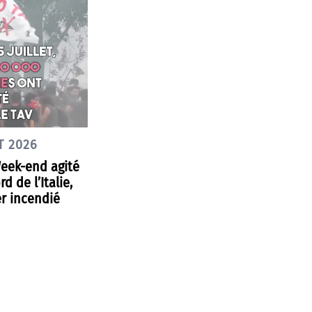
T 2026
Week-end agité
d de l’Italie,
r incendié