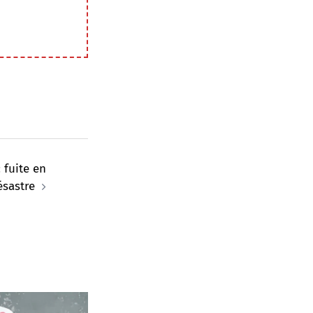
 fuite en
ésastre