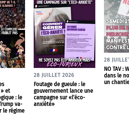
28 JUILLE
NO TAV : 
dans le nor
28 JUILLET 2026
un chantie
es
Foutage de gueule : le
 » et
gouvernement lance une
gique : le
campagne sur «l’éco-
 Trump va-
anxiété»
r le régime