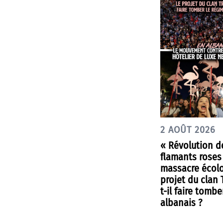
2 AOÛT 2026
« Révolution d
flamants roses
massacre écolo
projet du clan
t-il faire tombe
albanais ?