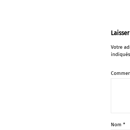
Laisse
Votre ad
indiqué
Commen
Nom
*