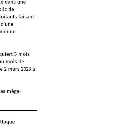
ile dans une
blic de
oitants faisant
 d’une
 annule
equiert 5 mois
 un mois de
le 2 mars 2023 à
les méga-
Attaque