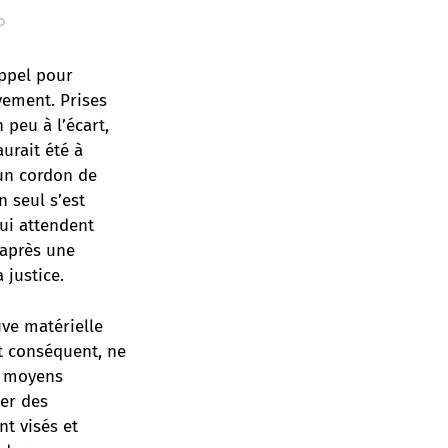
appel pour
vement. Prises
 peu à l’écart,
urait été à
 un cordon de
 seul s’est
qui attendent
 après une
 justice.
ve matérielle
nt conséquent, ne
s moyens
ver des
nt visés et