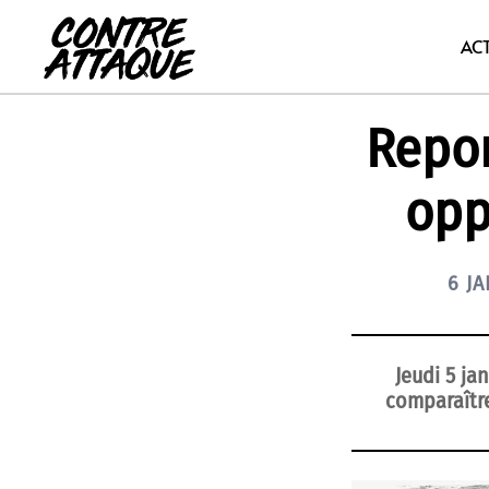
Aller
au
AC
contenu
Repor
opp
6 J
Jeudi 5 ja
comparaître