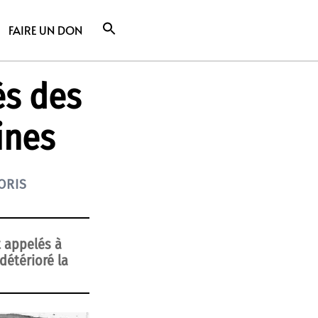
FAIRE UN DON
ès des
ines
ORIS
t appelés à
détérioré la