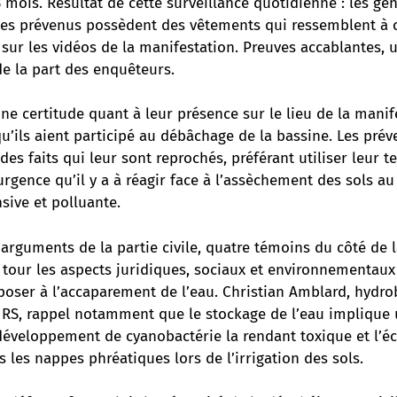
 mois. Résultat de cette surveillance quotidienne : les g
les prévenus possèdent des vêtements qui ressemblent à 
ur les vidéos de la manifestation. Preuves accablantes, un
de la part des enquêteurs.
e certitude quant à leur présence sur le lieu de la manif
’ils aient participé au débâchage de la bassine. Les prév
 des faits qui leur sont reprochés, préférant utiliser leur 
urgence qu’il y a à réagir face à l’assèchement des sols au
nsive et polluante.
 arguments de la partie civile, quatre témoins du côté de 
tour les aspects juridiques, sociaux et environnementaux
oser à l’accaparement de l’eau. Christian Amblard, hydrob
RS, rappel notamment que le stockage de l’eau implique 
 développement de cyanobactérie la rendant toxique et l’
 les nappes phréatiques lors de l’irrigation des sols.