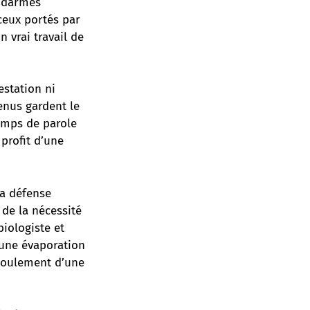
endarmes
ceux portés par
 vrai travail de
estation ni
enus gardent le
temps de parole
 profit d’une
la défense
 de la nécessité
iologiste et
une évaporation
écoulement d’une