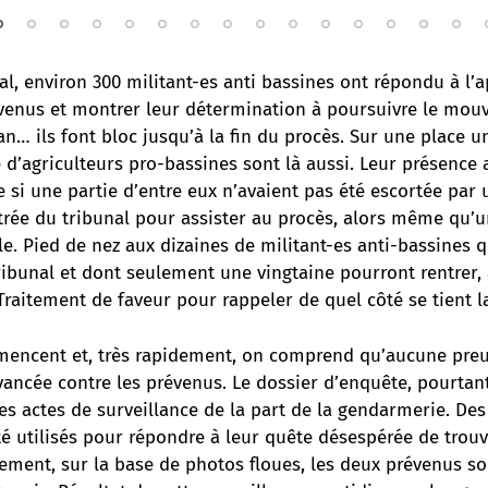
al, environ 300 militant-es anti bassines ont répondu à l’
évenus et montrer leur détermination à poursuivre le mou
an… ils font bloc jusqu’à la fin du procès. Sur une place un
d’agriculteurs pro-bassines sont là aussi. Leur présence a
 si une partie d’entre eux n’avaient pas été escortée par
trée du tribunal pour assister au procès, alors même qu’un
ile. Pied de nez aux dizaines de militant-es anti-bassines 
ribunal et dont seulement une vingtaine pourront rentrer,
Traitement de faveur pour rappeler de quel côté se tient la
encent et, très rapidement, on comprend qu’aucune preu
vancée contre les prévenus. Le dossier d’enquête, pourta
s actes de surveillance de la part de la gendarmerie. De
é utilisés pour répondre à leur quête désespérée de trou
ement, sur la base de photos floues, les deux prévenus so