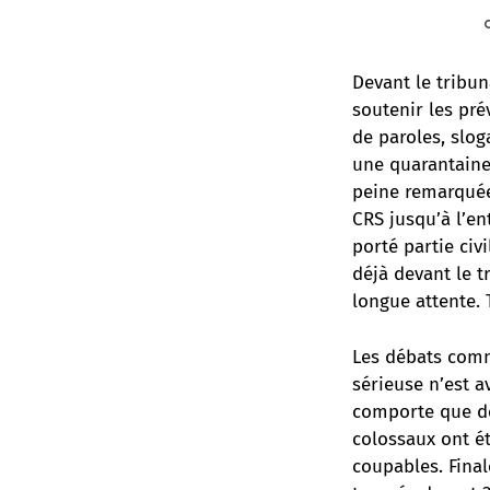
Devant le tribun
soutenir les pr
de paroles, slog
une quarantaine 
peine remarquée
CRS jusqu’à l’en
porté partie civ
déjà devant le t
longue attente. 
Les débats comm
sérieuse n’est a
comporte que de
colossaux ont ét
coupables. Final