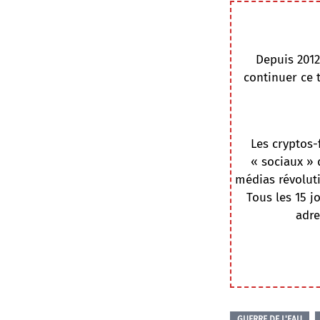
Depuis 2012
continuer ce 
Les cryptos-
« sociaux » 
médias révoluti
Tous les 15 j
adre
GUERRE DE L'EAU