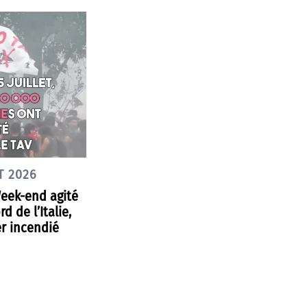
T 2026
Week-end agité
d de l’Italie,
r incendié