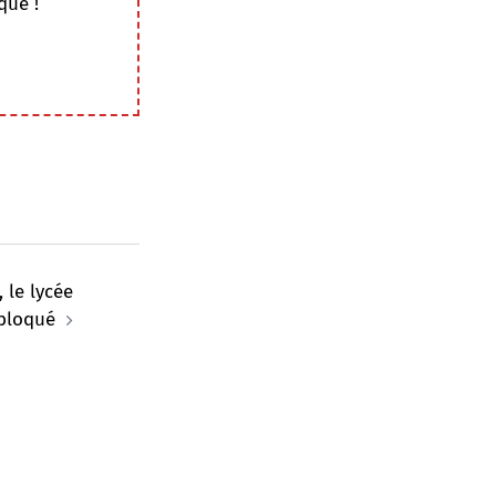
que !
 le lycée
 bloqué