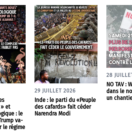
28 JUILLE
NO TAV : 
dans le nor
29 JUILLET 2026
un chantie
es
Inde : le parti du «Peuple
 » et
des cafards» fait céder
gique : le
Narendra Modi
 Trump va-
r le régime