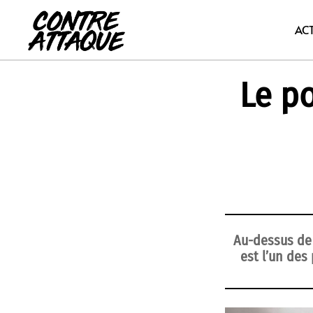
Aller
au
AC
contenu
Le p
Au-dessus de l
est l’un des