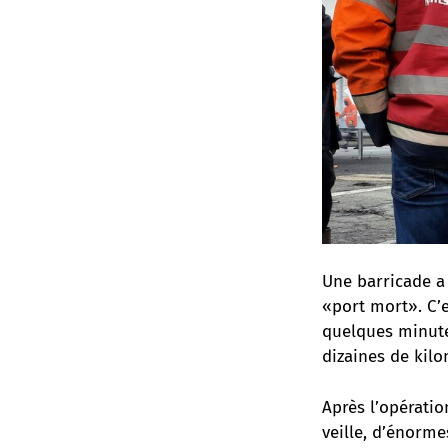
Une barricade a
«port mort». C’e
quelques minutes
dizaines de kilo
Après
l’opératio
veille
, d’énorme