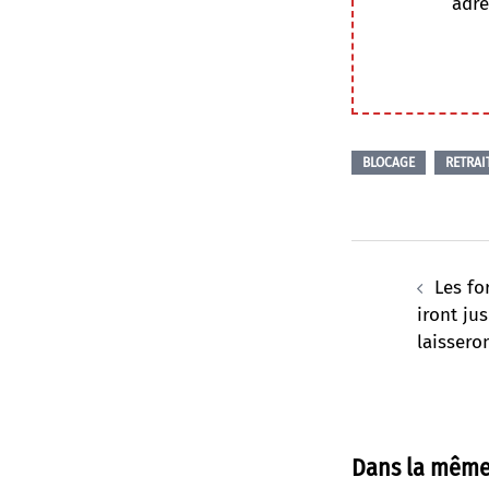
adre
BLOCAGE
RETRAI
Navigation
d’article
Les fo
iront ju
laissero
Dans la même