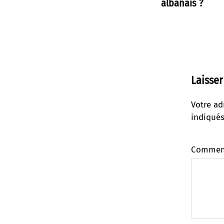
albanais ?
Laisse
Votre ad
indiqué
Commen