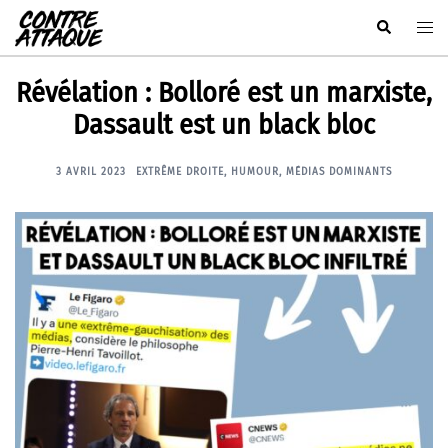
Aller
Rechercher
Ouvr
au
le
contenu
men
Révélation : Bolloré est un marxiste,
Dassault est un black bloc
3 AVRIL 2023
EXTRÊME DROITE
,
HUMOUR
,
MÉDIAS DOMINANTS