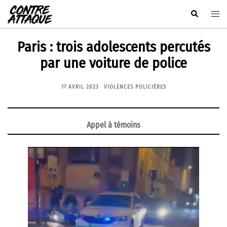
Aller
Rechercher
Ouvr
au
le
contenu
men
Paris : trois adolescents percutés
par une voiture de police
17 AVRIL 2023
VIOLENCES POLICIÈRES
Appel à témoins