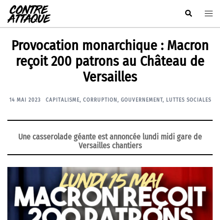
Aller
Rechercher
Ouvr
au
le
contenu
men
Provocation monarchique : Macron
reçoit 200 patrons au Château de
Versailles
14 MAI 2023
CAPITALISME
,
CORRUPTION
,
GOUVERNEMENT
,
LUTTES SOCIALES
Une casserolade géante est annoncée lundi midi gare de
Versailles chantiers