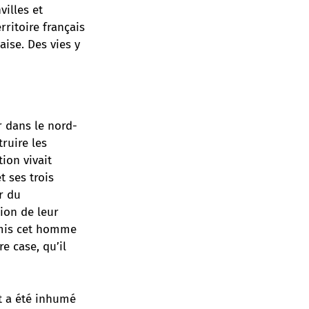
villes et
rritoire français
aise. Des vies y
r dans le nord-
truire les
ion vivait
t ses trois
r du
ion de leur
 mis cet homme
re case
, qu’il
t a été inhumé