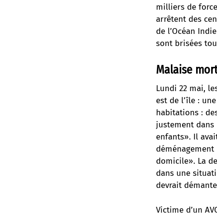
milliers de forc
arrêtent des cen
de l’Océan Indie
sont brisées tou
Malaise mort
Lundi 22 mai, le
est de l’île : u
habitations : de
justement dans l
enfants». Il av
déménagement et 
domicile». La d
dans une situat
devrait démante
Victime d’un AV