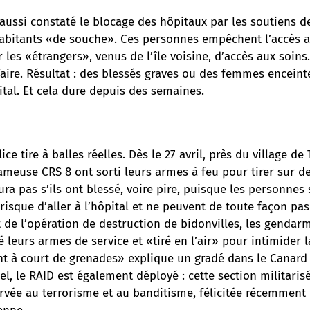
 aussi constaté le blocage des hôpitaux par les soutiens d
 habitants «de souche». Ces personnes empêchent l’accès a
r les «étrangers», venus de l’île voisine, d’accès aux soins
 faire. Résultat : des blessés graves ou des femmes encein
pital. Et cela dure depuis des semaines.
lice tire à balles réelles
. Dès le 27 avril, près du village d
fameuse CRS 8 ont sorti leurs armes à feu pour tirer sur de
aura pas s’ils ont blessé, voire pire, puisque les personnes
risque d’aller à l’hôpital et ne peuvent de toute façon pas
de l’opération de destruction de bidonvilles, les gendar
leurs armes de service et «tiré en l’air» pour intimider l
nt à court de grenades» explique un gradé dans le Canard
pel, le RAID est également déployé : cette section militarisé
ervée au terrorisme et au banditisme, félicitée récemment