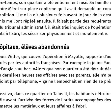
re-temps, son quartier a été entièrement rasé. Sa famille 
goire Mérot sur place confirme qu’il avait demandé un con
olition. Il me l’a dit plusieurs fois avant le jour de la des
mis me l’ont répété ensuite. Il faisait partie des requérant
 tribunal administratif, il était très inquiet de l’opération
ts à l’abri, les sécuriser physiquement et moralement ».
hôpitaux, élèves abandonnés
ouis Witter, qui couvre l’opération à Mayotte, rapporte d’
és par les autorités françaises. Par exemple la jeune Yan
d’anglais au bac. «Alors que son quartier a été détruit dès
dernières heures ses affaires avec ses parents, elle n’a pa
 joint par téléphone, « ça ne l’empêchait en rien de se pré
ussi vu, dans ce quartier du Talus II, les habitants détru
ôle avant l’arrivée des forces de l’ordre accompagnées d
mettre les matériaux et leurs affaires à l’abri.