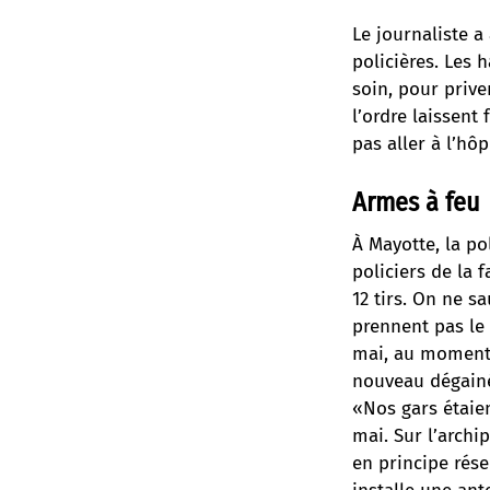
Le journaliste a
policières. Les
soin, pour prive
l’ordre laissent
pas aller à l’hô
Armes à feu
À Mayotte,
la po
policiers de la 
12 tirs. On ne s
prennent pas le 
mai, au moment 
nouveau dégainé 
«Nos gars étaie
mai. Sur l’archi
en principe rés