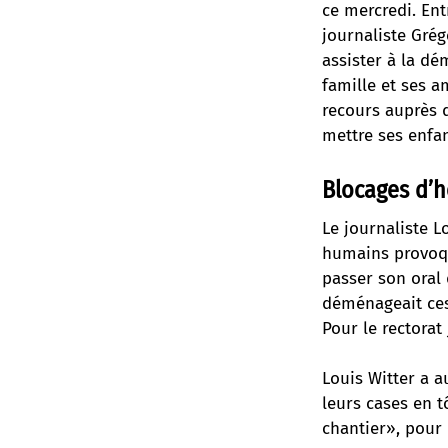
ce mercredi. Ent
journaliste Gré
assister à la dém
famille et ses a
recours auprès du
mettre ses enfan
Blocages d’
Le journaliste L
humains provoqu
passer son oral 
déménageait ces 
Pour le rectorat
Louis Witter a a
leurs cases en t
chantier», pour 