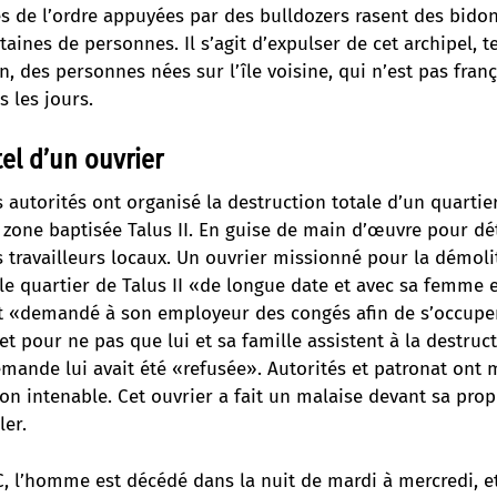
es de l’ordre appuyées par des bulldozers rasent des bidon
taines de personnes. Il s’agit d’expulser de cet archipel, te
n, des personnes nées sur l’île voisine, qui n’est pas franç
s les jours.
el d’un ouvrier
s autorités ont organisé la destruction totale d’un quartie
ne zone baptisée Talus II. En guise de main d’œuvre pour dé
s travailleurs locaux. Un ouvrier missionné pour la démolit
e quartier de Talus II «de longue date et avec sa femme e
ait «demandé à son employeur des congés afin de s’occupe
pour ne pas que lui et sa famille assistent à la destruct
emande lui avait été «refusée». Autorités et patronat ont
ion intenable.
Cet ouvrier a fait un malaise devant sa prop
ler.
C, l’homme est décédé dans la nuit de mardi à mercredi, e