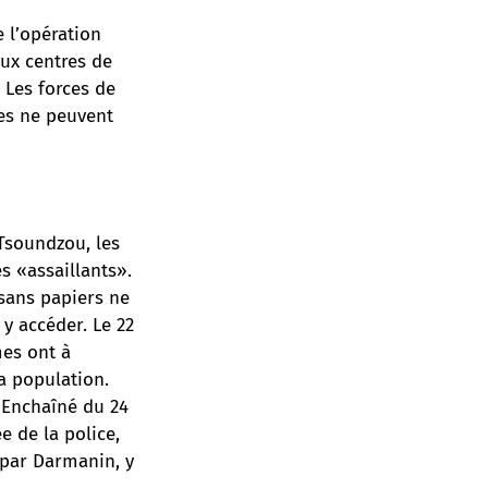
e l’opération
ux centres de
. Les forces de
tes ne peuvent
e Tsoundzou, les
s «assaillants».
 sans papiers ne
 y accéder. Le 22
mes ont à
a population.
 Enchaîné du 24
e de la police,
 par Darmanin, y