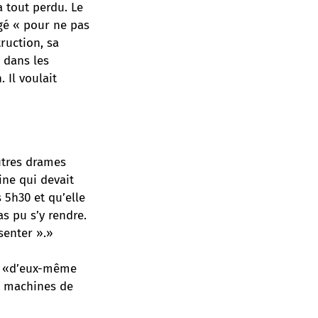
a tout perdu. Le
gé « pour ne pas
truction, sa
s dans les
. Il voulait
autres drames
ine qui devait
 5h30 et qu’elle
s pu s’y rendre.
senter ».»
ire «d’eux-même
es machines de