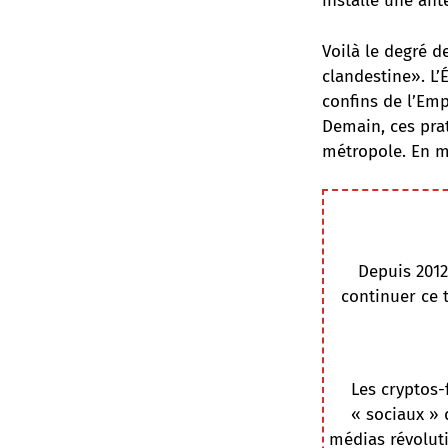
installe une ant
Voilà le degré 
clandestine». L’
confins de l’Emp
Demain, ces prat
métropole. En ma
Depuis 2012
continuer ce 
Les cryptos-
« sociaux » 
médias révoluti