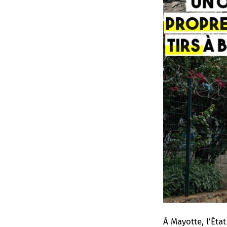
À Mayotte,
l’Éta