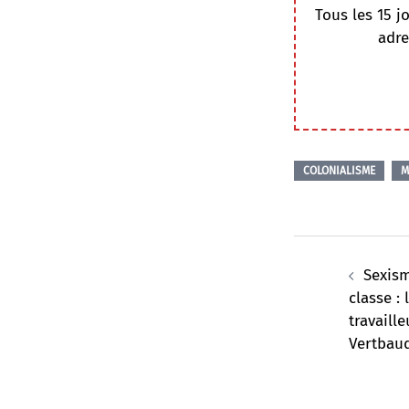
Tous les 15 j
adre
COLONIALISME
M
Navigation
d’article
Sexism
classe : 
travaill
Vertbau