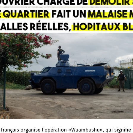
t français organise l’opération «Wuambushu»
, qui signifi