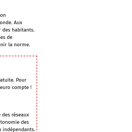
ion
monde. Aux
r des habitants.
les de
enir la norme.
atuite. Pour
 euro compte !
e des réseaux
autonomie des
on indépendants.