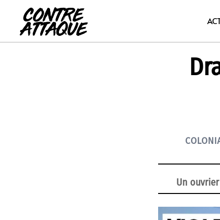
Aller
au
AC
contenu
Dr
COLONI
Un ouvrier