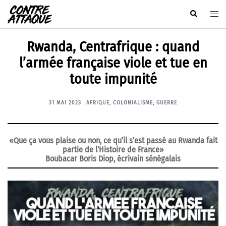
Aller
Rechercher
Ouvr
au
le
contenu
men
Rwanda, Centrafrique : quand
l’armée française viole et tue en
toute impunité
31 MAI 2023
AFRIQUE
,
COLONIALISME
,
GUERRE
«Que ça vous plaise ou non, ce qu’il s’est passé au Rwanda fait
partie de l’Histoire de France»
Boubacar Boris Diop, écrivain sénégalais