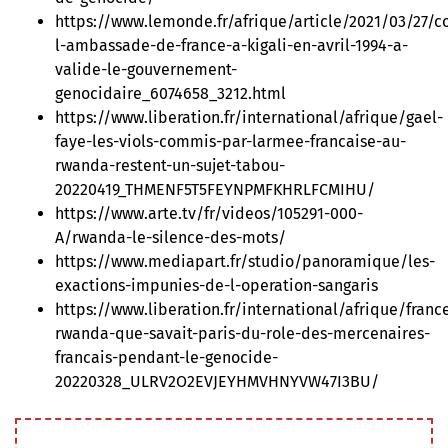
https://www.lemonde.fr/afrique/article/2021/03/27/
l-ambassade-de-france-a-kigali-en-avril-1994-a-
valide-le-gouvernement-
genocidaire_6074658_3212.html
https://www.liberation.fr/international/afrique/gael-
faye-les-viols-commis-par-larmee-francaise-au-
rwanda-restent-un-sujet-tabou-
20220419_THMENF5T5FEYNPMFKHRLFCMIHU/
https://www.arte.tv/fr/videos/105291-000-
A/rwanda-le-silence-des-mots/
https://www.mediapart.fr/studio/panoramique/les-
exactions-impunies-de-l-operation-sangaris
https://www.liberation.fr/international/afrique/franc
rwanda-que-savait-paris-du-role-des-mercenaires-
francais-pendant-le-genocide-
20220328_ULRV2O2EVJEYHMVHNYVW47I3BU/