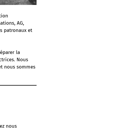
tion
ations, AG,
s patronaux et
réparer la
ctrices. Nous
s et nous sommes
lez nous