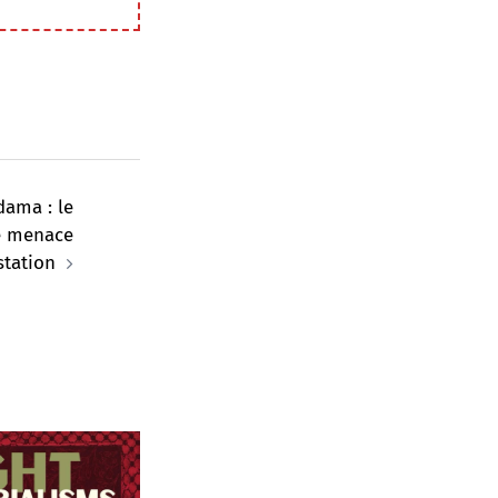
ama : le
se menace
station