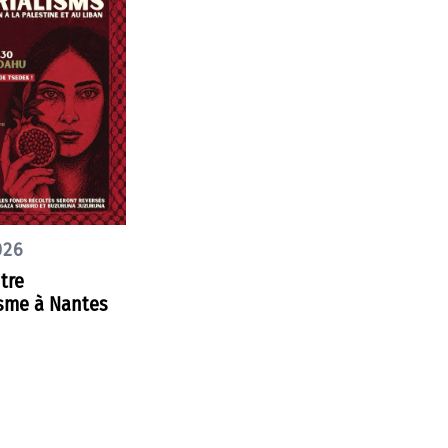
026
tre
isme à Nantes