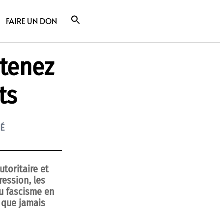
FAIRE UN DON
utenez
ts
É
toritaire et
ression, les
du fascisme en
 que jamais