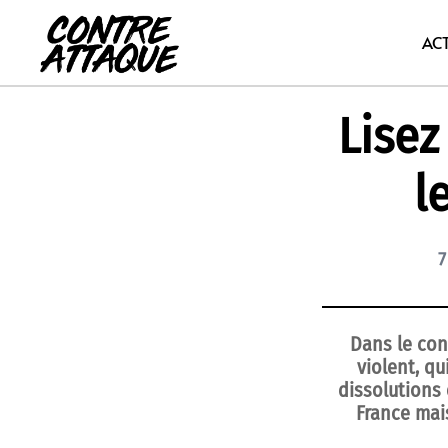
Aller
au
AC
contenu
Lisez
l
7
Dans le con
violent, qu
dissolutions 
France mai