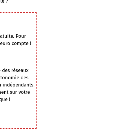
le ?
atuite. Pour
 euro compte !
e des réseaux
autonomie des
on indépendants.
ment sur votre
que !