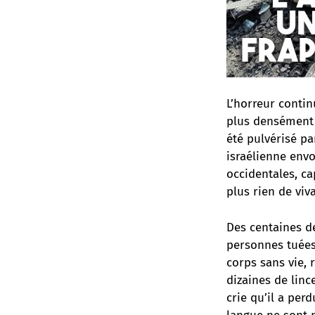
L’horreur contin
plus densément p
été pulvérisé pa
israélienne env
occidentales, c
plus rien de viva
Des centaines d
personnes tuées
corps sans vie, 
dizaines de linc
crie qu’il a per