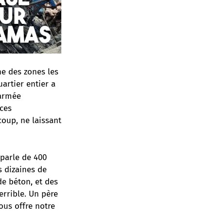
ne des zones les
artier entier a
’armée
ces
oup, ne laissant
 parle de 400
 dizaines de
de béton, et des
errible. Un père
ous offre notre