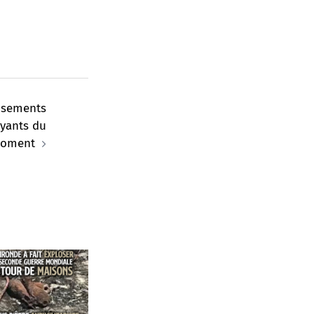
uisements
ayants du
oment