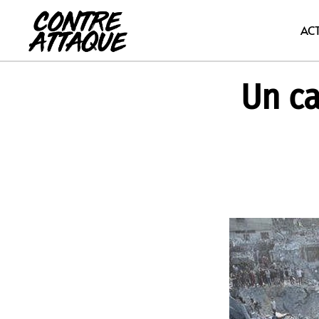
Aller
au
AC
contenu
Un ca