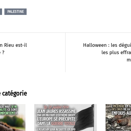
PALESTINE
 Rieu est-il
Halloween : les dég
e ?
les plus effr
m
 catégorie