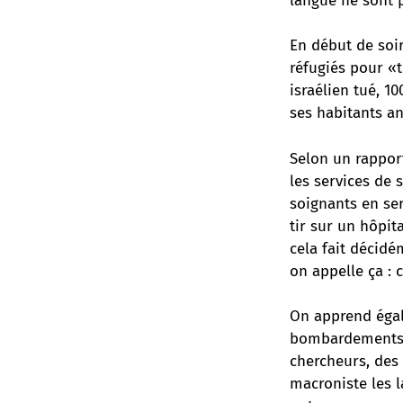
langue ne sont p
En début de soi
réfugiés pour «
israélien tué, 1
ses habitants an
Selon un rapport
les services de 
soignants en ser
tir sur un hôpit
cela fait décid
on appelle ça : 
On apprend égal
bombardements. I
chercheurs, des 
macroniste les l