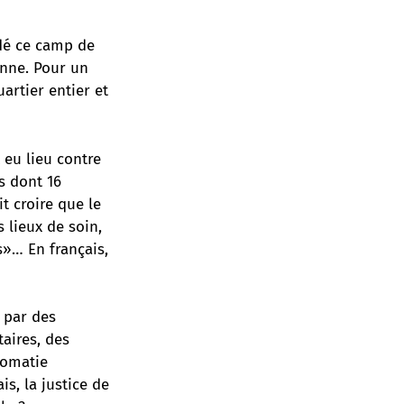
rdé ce camp de
enne. Pour un
artier entier et
 eu lieu contre
s dont 16
t croire que le
s lieux de soin,
»… En français,
 par des
aires, des
lomatie
is, la justice de