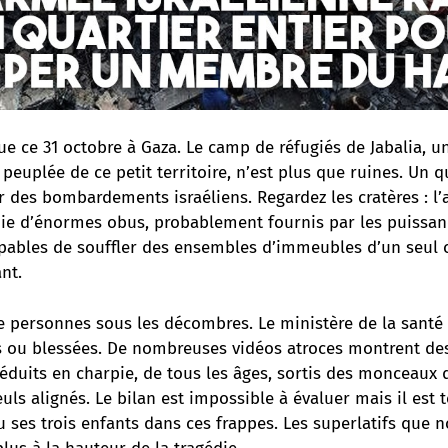
ue ce 31 octobre à Gaza. Le camp de réfugiés de Jabalia, u
euplée de ce petit territoire, n’est plus que ruines. Un qu
r des bombardements israéliens. Regardez les cratères : l
oie d’énormes obus, probablement fournis par les puissan
apables de souffler des ensembles d’immeubles d’un seul c
nt.
e personnes sous les décombres. Le ministère de la santé
 ou blessées. De nombreuses vidéos atroces montrent des
réduits en charpie, de tous les âges, sortis des monceaux 
euls alignés. Le bilan est impossible à évaluer mais il est t
du ses trois enfants dans ces frappes. Les superlatifs que n