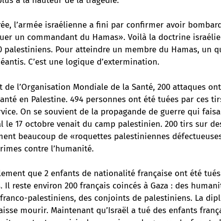
lus à la hauteur de la tragédie.
rée, l’armée israélienne a fini par confirmer avoir bomba
tuer un commandant du Hamas». Voilà la doctrine israéli
00 palestiniens. Pour atteindre un membre du Hamas, un qu
éantis. C’est une logique d’extermination.
 de l’Organisation Mondiale de la Santé, 200 attaques ont
santé en Palestine. 494 personnes ont été tuées par ces tir
vice. On se souvient de la propagande de guerre qui faisai
al le 17 octobre venait du camp palestinien. 200 tirs sur de
ément beaucoup de «roquettes palestiniennes défectueuses
crimes contre l’humanité.
ement que 2 enfants de nationalité française ont été tués
l reste environ 200 français coincés à Gaza : des humanit
franco-palestiniens, des conjoints de palestiniens. La dip
aisse mourir. Maintenant qu’Israël a tué des enfants frança