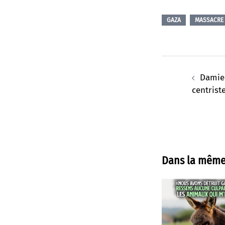
GAZA
MASSACRE
Navigation
d’article
Damien
centrist
Dans la même