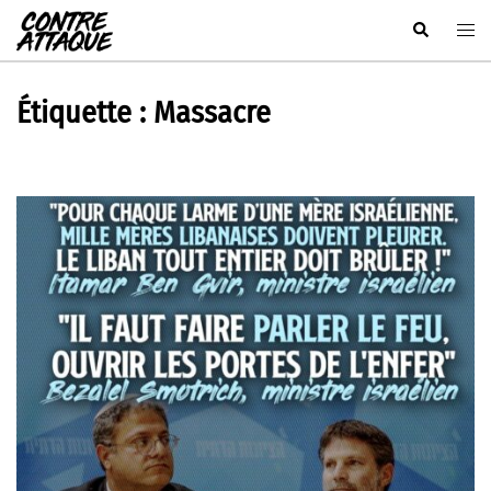
Aller
Rechercher
Ouvr
au
le
contenu
men
Étiquette :
Massacre