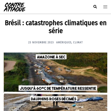
Aller
Rechercher
Ouvr
au
le
contenu
men
Brésil : catastrophes climatiques en
série
23 NOVEMBRE 2023
AMÉRIQUES
,
CLIMAT