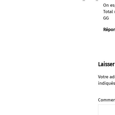
On es
Total 
GG
Répo
Laisse
Votre ad
indiqué
Commen