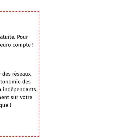
atuite. Pour
 euro compte !
e des réseaux
autonomie des
on indépendants.
ment sur votre
que !