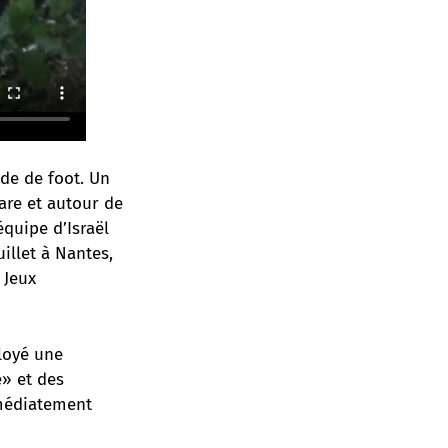
de de foot. Un
are et autour de
équipe d’Israël
uillet à Nantes,
 Jeux
ployé une
» et des
mmédiatement