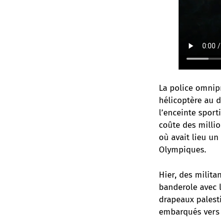
La police omnipr
hélicoptère au d
l’enceinte sport
coûte des million
où avait lieu un
Olympiques.
Hier, des milita
banderole avec 
drapeaux palest
embarqués vers l