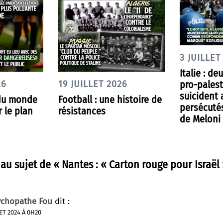
3 JUILLET
Italie : de
pro-palest
26
19 JUILLET 2026
suicident 
 du monde
Football : une histoire de
persécutés
r le plan
résistances
de Meloni
 au sujet de «
Nantes : « Carton rouge pour Israël
ychopathe Fou
dit :
LET 2024 À 0H20