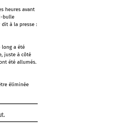
es heures avant
i-bulle
dit à la presse :
 long a été
, juste à côté
ont été allumés.
être éliminée
t.