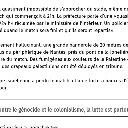
ait quasiment impossible de s’approcher du stade, même d
ch qui commençait à 21h. La préfecture parle d’une «quas
/24 h» réclamée par le ministère de l’Intérieur. Un policier 
 quand le match sera fini et qu’ils seront repartis».
iement hallucinant, une grande banderole de 20 mètres de
s du périphérique de Nantes, près du pont de la Jonelière
ure du match. Des fumigènes aux couleurs de la Palestine 
, des drapeaux palestiniens ont été déployés en tribune.
uipe israélienne a perdu le match, et a de fortes chances d’
our.
ntre le génocide et le colonialisme, la lutte est partou
stine vivra », horachek.twe