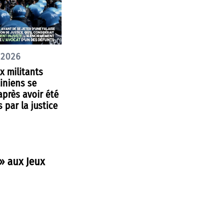
 2026
ux militants
iniens se
après avoir été
 par la justice
 » aux Jeux