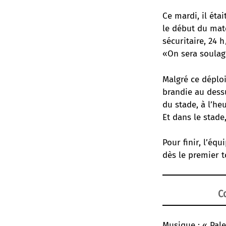
Ce mardi, il ét
le début du mat
sécuritaire, 24 h
«On sera soulagé
Malgré ce déplo
brandie au dessu
du stade, à l’he
Et dans le stade
Pour finir, l’éq
dès le premier t
Co
Musique : « Pale