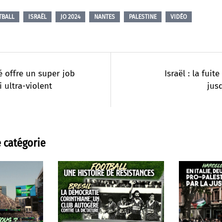
TBALL
ISRAËL
JO 2024
NANTES
PALESTINE
VIDÉO
é offre un super job
Israël : la fuit
i ultra-violent
jus
 catégorie