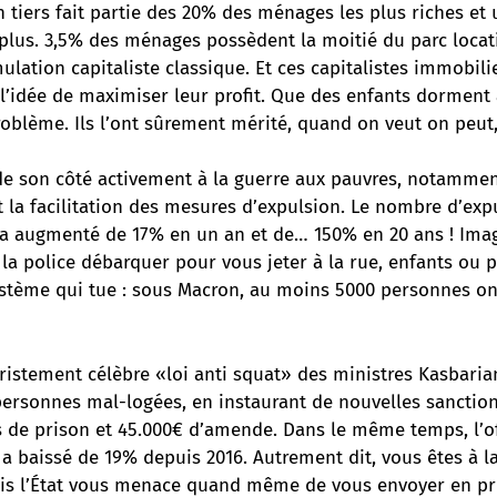
n tiers fait partie des 20% des ménages les plus riches et
plus. 3,5% des ménages possèdent la moitié du parc locati
lation capitaliste classique. Et ces capitalistes immobili
’idée de maximiser leur profit. Que des enfants dorment 
roblème. Ils l’ont sûrement mérité, quand on veut on peut
 de son côté activement à la guerre aux pauvres, notammen
t la facilitation des mesures d’expulsion. Le nombre d’exp
 a augmenté de 17% en un an et de… 150% en 20 ans ! Imag
 la police débarquer pour vous jeter à la rue, enfants ou p
ystème qui tue : sous Macron, au moins 5000 personnes ont
tristement célèbre «loi anti squat»
des ministres Kasbaria
personnes mal-logées, en instaurant de nouvelles sanction
s de prison et 45.000€ d’amende. Dans le même temps, l’of
a baissé de 19% depuis 2016. Autrement dit, vous êtes à l
 mais l’État vous menace quand même de vous envoyer en pr