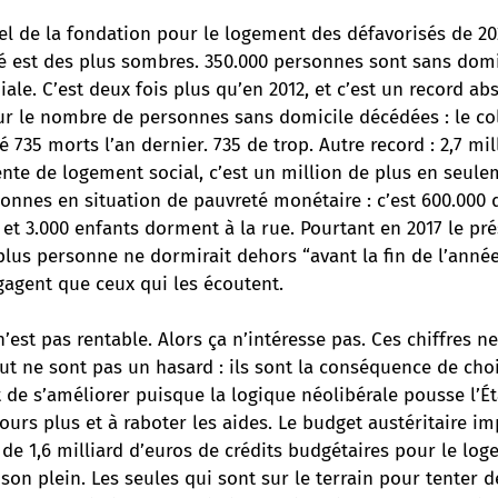
el de la fondation pour le logement des défavorisés
de 202
sé est des plus sombres. 350.000 personnes sont sans domi
le. C’est deux fois plus qu’en 2012, et c’est un record ab
ur le nombre de personnes sans domicile décédées : le col
é 735 morts l’an dernier. 735 de trop. Autre record : 2,7 mi
te de logement social, c’est un million de plus en seulem
onnes en situation de pauvreté monétaire : c’est 600.000 
0 et 3.000 enfants dorment à la rue. Pourtant en 2017 le p
lus personne ne dormirait dehors “avant la fin de l’année
agent que ceux qui les écoutent.
n’est pas rentable. Alors ça n’intéresse pas. Ces chiffres n
tout ne sont pas un hasard : ils sont la conséquence de choi
t de s’améliorer puisque la logique néolibérale pousse l’Ét
urs plus et à raboter les aides. Le budget austéritaire im
 de 1,6 milliard d’euros de crédits budgétaires pour le log
son plein. Les seules qui sont sur le terrain pour tenter d