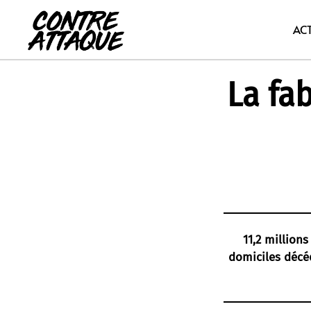
Aller
au
AC
contenu
La fa
11,2 million
domiciles décéd