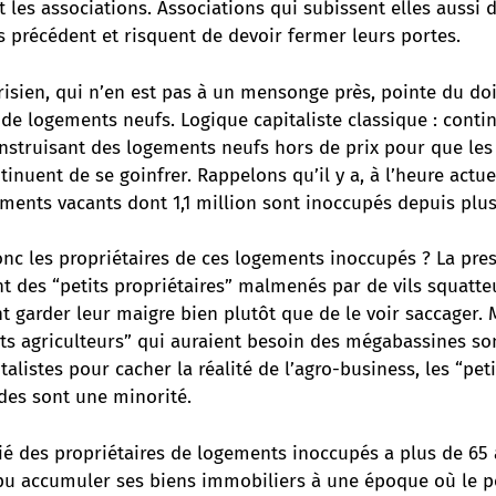
 les associations. Associations qui subissent elles aussi
 précédent et risquent de devoir fermer leurs portes.
risien, qui n’en est pas à un mensonge près, pointe du d
de logements neufs. Logique capitaliste classique : conti
onstruisant des logements neufs hors de prix pour que le
inuent de se goinfrer. Rappelons qu’il y a, à l’heure actuel
ments vacants dont 1,1 million sont inoccupés depuis plus
nc les propriétaires de ces logements inoccupés ? La pres
t des “petits propriétaires” malmenés par de vils squatteu
ent garder leur maigre bien plutôt que de le voir saccager. 
ts agriculteurs” qui auraient besoin des mégabassines s
talistes pour cacher la réalité de l’agro-business, les “pet
des sont une minorité.
tié des propriétaires de logements inoccupés a plus de 65
pu accumuler ses biens immobiliers à une époque où le p