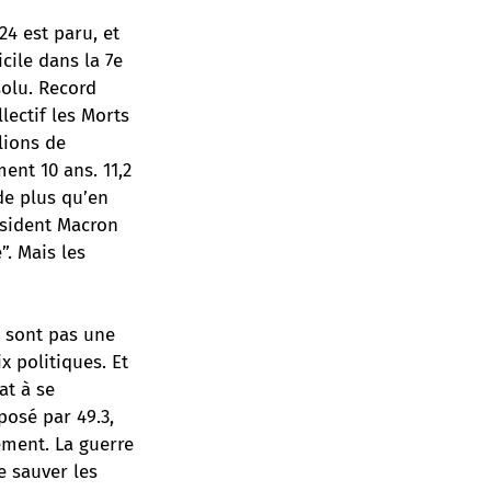
4 est paru, et
cile dans la 7e
solu. Record
lectif les Morts
llions de
ent 10 ans. 11,2
de plus qu’en
résident Macron
”. Mais les
e sont pas une
x politiques. Et
at à se
posé par 49.3,
ement. La guerre
e sauver les