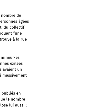
du nombre de
 personnes âgées
, du collectif
voquant “une
trouve à la rue
0 mineur-es
onnes exilées
s avaient un
si massivement
t publiés en
que le nombre
ose lui aussi :