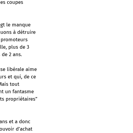
 des coupes
oigt le manque
nuons à détruire
s promoteurs
le, plus de 3
 de 2 ans.
se libérale aime
rs et qui, de ce
Mais tout
ont un fantasme
its propriétaires”
 ans et a donc
ouvoir d’achat