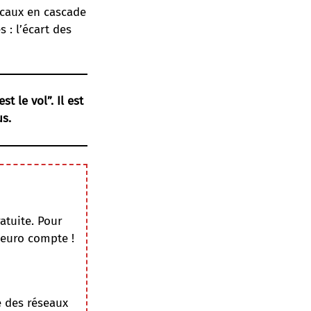
scaux en cascade
 : l’écart des
t le vol”. Il est
us.
atuite. Pour
 euro compte !
e des réseaux