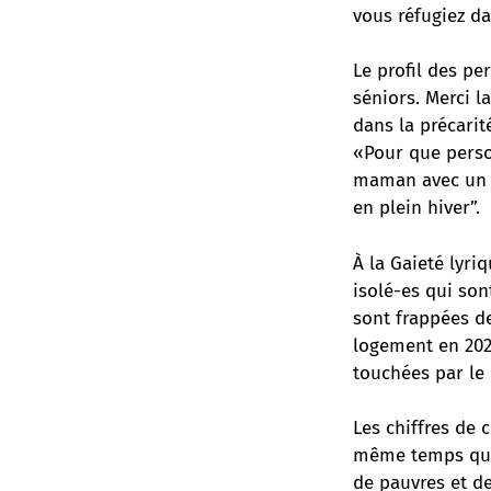
vous réfugiez da
Le profil des p
séniors. Merci l
dans la précarité
«Pour que perso
maman avec un b
en plein hiver”.
À la Gaieté lyri
isolé-es qui son
sont frappées de
logement en 202
touchées par le
Les chiffres de 
même temps qu’u
de pauvres et de