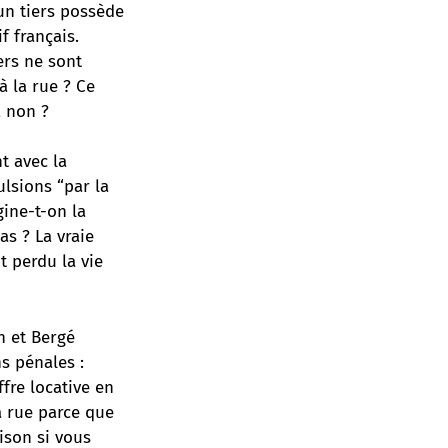
 un tiers possède
f français.
ers ne sont
à la rue ? Ce
, non ?
t avec la
ulsions “par la
ine-t-on la
as ? La vraie
 perdu la vie
n et Bergé
s pénales :
fre locative en
a rue parce que
ison si vous