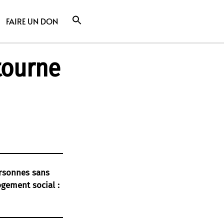
FAIRE UN DON
tourne
ersonnes sans
ogement social :