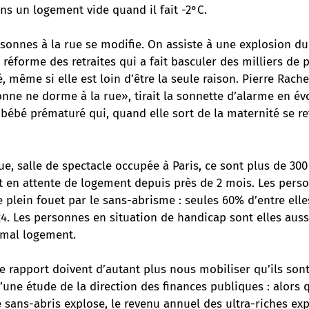
ns un logement vide quand il fait -2°C.
ersonnes à la rue se modifie. On assiste à une explosion 
a réforme des retraites qui a fait basculer des milliers de
, même si elle est loin d’être la seule raison. Pierre Rachet
nne ne dorme à la rue», tirait la sonnette d’alarme en é
ébé prématuré qui, quand elle sort de la maternité se re
que,
salle de spectacle occupée à Paris
, ce sont plus de 30
t en attente de logement depuis près de 2 mois. Les pers
 plein fouet par le sans-abrisme : seules 60% d’entre elle
4. Les personnes en situation de handicap sont elles aus
 mal logement.
ce rapport doivent d’autant plus nous mobiliser qu’ils son
ne étude de la direction des finances publiques : alors 
 sans-abris explose, le revenu annuel des ultra-riches expl