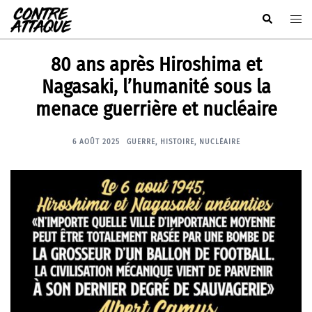
Aller
Rechercher
Ouvr
au
le
contenu
men
80 ans après Hiroshima et
Nagasaki, l’humanité sous la
menace guerrière et nucléaire
6 AOÛT 2025
GUERRE
,
HISTOIRE
,
NUCLÉAIRE