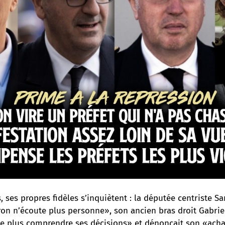
 ses propres fidèles s’inquiètent : la députée centriste S
ron n’écoute plus personne», son ancien bras droit Gabriel
ne plus comprendre ses décisions» et dénonçait son «ach