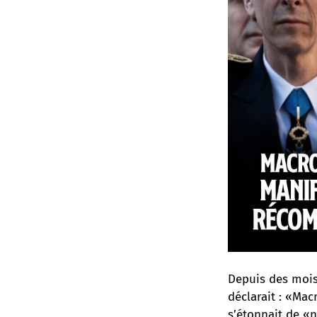
Depuis des mois,
déclarait : «Mac
s’étonnait de «