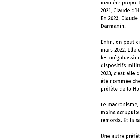
manière proporti
2021, Claude d’H
En 2023, Claude
Darmanin
.
Enfin, on peut c
mars 2022. Elle 
les mégabassines
dispositifs mili
2023, c’est elle
été nommée chev
préfète de la Ha
Le macronisme, c
moins scrupuleux
remords. Et la s
Une autre préfète