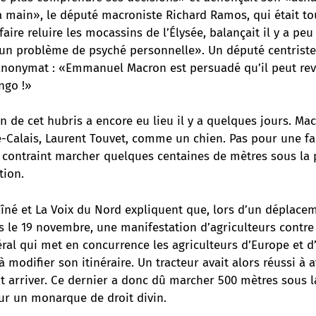
a main», le député macroniste Richard Ramos, qui était to
faire reluire les mocassins de l’Élysée, balançait il y a p
 a un problème de psyché personnelle». Un député centrist
anonymat : «Emmanuel Macron est persuadé qu’il peut reve
ingo !»
 de cet hubris a encore eu lieu il y a quelques jours. Mac
e-Calais, Laurent Touvet, comme un chien. Pas pour une fa
é contraint marcher quelques centaines de mètres sous la 
tion.
îné et La Voix du Nord expliquent que, lors d’un déplace
s le 19 novembre, une manifestation d’agriculteurs contre
éral qui met en concurrence les agriculteurs d’Europe et 
à modifier son itinéraire. Un tracteur avait alors réussi à a
 arriver. Ce dernier a donc dû marcher 500 mètres sous la
ur un monarque de droit divin.