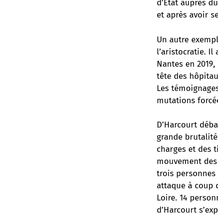
d’État auprès du
et après avoir se
Un autre exemp
l’aristocratie. 
Nantes en 2019, 
tête des hôpita
Les témoignages 
mutations forcé
D’Harcourt débar
grande brutalit
charges et des t
mouvement des Gi
trois personnes 
attaque à coup 
Loire. 14 person
d’Harcourt s’exp