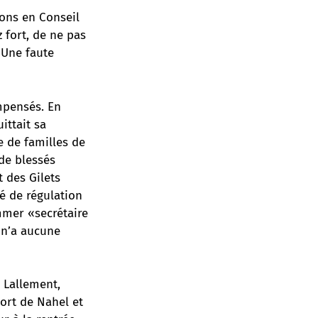
ions en Conseil
z fort, de ne pas
 Une faute
mpensés. En
ittait sa
e de familles de
 de blessés
 des Gilets
té de régulation
mmer «secrétaire
 n’a aucune
r Lallement,
ort de Nahel et