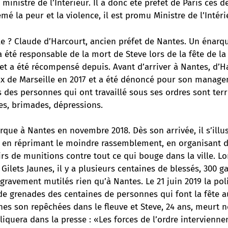
 ministre de l’Intérieur. Il a donc été préfet de Paris ces 
mé la peur et la violence, il est promu Ministre de l’Intéri
le ?
Claude d’Harcourt
, ancien préfet de Nantes. Un énarq
Il a été responsable de la mort de Steve lors de la fête de l
et a été récompensé depuis. Avant d’arriver à Nantes, d’Ha
ux de Marseille en 2017 et a été dénoncé pour son manage
des personnes qui ont travaillé sous ses ordres sont terri
es, brimades, dépressions.
que à Nantes en novembre 2018. Dès son arrivée, il s’illu
é en réprimant le moindre rassemblement, en organisant d
irs de munitions contre tout ce qui bouge dans la ville. Lo
lets Jaunes, il y a plusieurs centaines de blessés, 300 ga
gravement mutilés rien qu’à Nantes. Le 21 juin 2019 la pol
de grenades des centaines de personnes qui font la fête a
nes son repêchées dans le fleuve et Steve, 24 ans, meurt 
liquera dans la presse : «Les forces de l’ordre intervienne