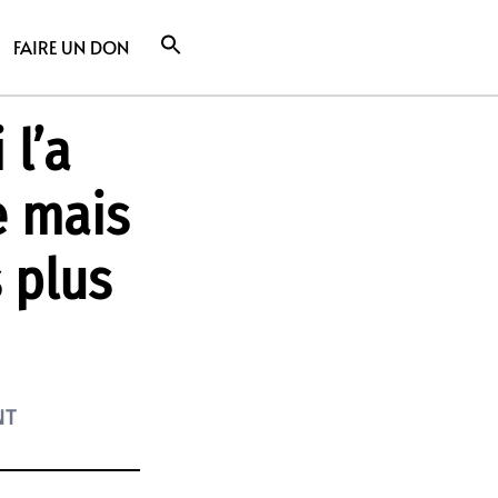
FAIRE UN DON
 l’a
e mais
 plus
NT