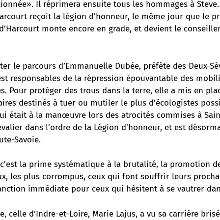
onnée». Il réprimera ensuite tous les hommages à Steve. L
arcourt reçoit la légion d’honneur, le même jour que le pr
 d’Harcourt monte encore en grade, et
devient le conseill
iter le parcours d’Emmanuelle Dubée, préfète des Deux-Sèv
est responsables de la répression épouvantable des mobil
. Pour protéger des trous dans la terre, elle a mis en pla
taires destinés à tuer ou mutiler le plus d’écologistes poss
 qui était à la manœuvre lors des atrocités commises à Sain
alier dans l’ordre de la Légion d’honneur, et est désor
ute-Savoie.
’est la prime systématique à la brutalité, la promotion de
, les plus corrompus, ceux qui font souffrir leurs procha
anction immédiate pour ceux qui hésitent à se vautrer dan
, celle d’Indre-et-Loire, Marie Lajus, a vu sa carrière brisé