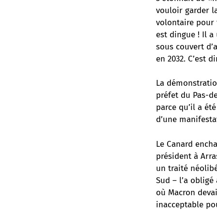
vouloir garder l
volontaire pour 
est dingue ! Il
sous couvert d’
en 2032. C’est d
La démonstration
préfet du Pas-d
parce qu’il a ét
d’une manifesta
Le Canard encha
président à Arra
un traité néolib
Sud – l’a obligé 
où Macron devait
inacceptable po