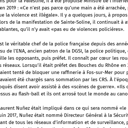
s pour la Palestine, il a été propulsé Ministre de l’Intérieu
en 2019 : «Ce n’est pas parce qu’une main a été arrachée,
e la violence est illégale». Il y a quelques jours, à propo
lors de la manifestation de Sainte-Soline, il continuait à a
ablantes,
qu’il n’y avait «pas eu de violences policières»
.
t le véritable chef de la police française depuis des anné
ssu de l’ENA, ancien patron de la DGSI, la police politique, 
ille les opposants, puis préfet. Il connaît par cœur les ro
s réseaux. Lorsqu’il était préfet des Bouches du Rhône en 
aient tenté de bloquer une raffinerie à Fos-sur-Mer pour 
Ils avaient été chargés sans sommation par les CRS. À l’époq
oqués disent avoir assisté à des «scènes de guerre». «Ils 
 dessus au flash-ball et ils ont arrosé tout le monde au can
 Laurent Nuñez était impliqué dans ce qui sera nommé «le
juin 2017, Nuñez était nommé Directeur Général à la Sécurit
ant de tous les réseaux d’information et de surveillance, p