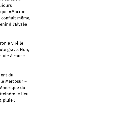
ujours
eu que «Macron
e confiait même,
nir à l’Élysée
ron a viré le
ute grave. Non,
pluie à cause
ment du
 le Mercosur –
d’Amérique du
tteindre le lieu
 pluie :