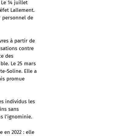
e 14 juillet
éfet Lallement.
er personnel de
res à partir de
isations contre
ce des
ible. Le 25 mars
te-Soline. Elle a
mais promue
s individus les
ins sans
s l’ignominie.
e en 2022 : elle