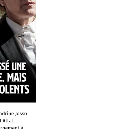
andrine Josso
 Attal
arnement à