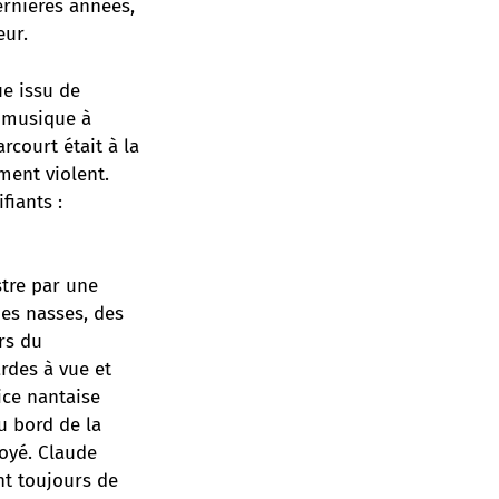
dernières années,
eur.
ue issu de
a musique à
rcourt était à la
ment violent.
fiants :
stre par une
es nasses, des
rs du
rdes à vue et
ice nantaise
u bord de la
noyé. Claude
nt toujours de