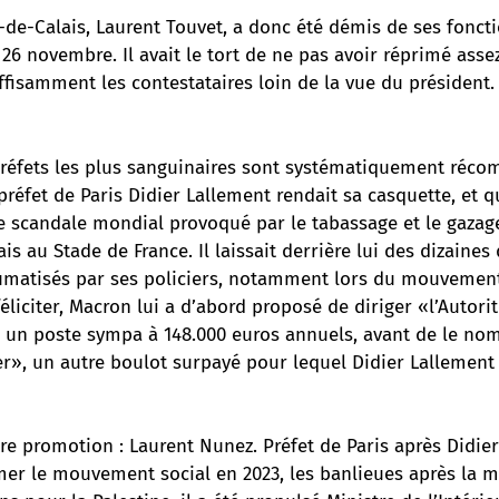
-de-Calais, Laurent Touvet, a donc été démis de ses fonct
 26 novembre. Il avait le tort de ne pas avoir réprimé asse
ffisamment les contestataires loin de la vue du président.
 préfets les plus sanguinaires sont systématiquement réco
 préfet de Paris
Didier Lallement
rendait sa casquette, et qu
le scandale mondial provoqué par le tabassage et le gazag
is au Stade de France. Il laissait derrière lui des dizaines
aumatisés par ses policiers, notamment lors du mouvement
féliciter, Macron lui a d’abord proposé de diriger «l’Autori
, un poste sympa à 148.000 euros annuels, avant de le no
er», un autre boulot surpayé pour lequel Didier Lallement
tre promotion :
Laurent Nunez
. Préfet de Paris après Didie
mer le mouvement social en 2023, les banlieues après la m