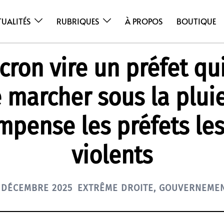
TUALITÉS
RUBRIQUES
À PROPOS
BOUTIQUE
ron vire un préfet qui
é marcher sous la plui
mpense les préfets les
violents
 DÉCEMBRE 2025
EXTRÊME DROITE
,
GOUVERNEME