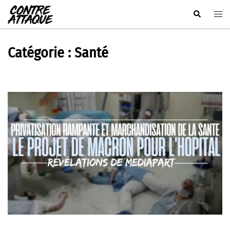
Aller
Rechercher
Ouvr
au
le
contenu
men
Catégorie :
Santé