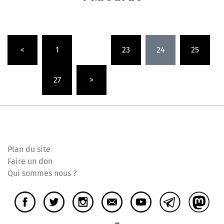
Pagination
<
1
…
23
24
25
des
publications
…
27
>
Plan du site
Faire un don
Qui sommes nous ?