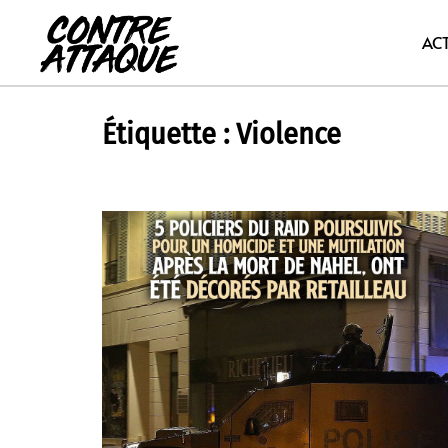
Aller
au
AC
contenu
Étiquette :
Violence