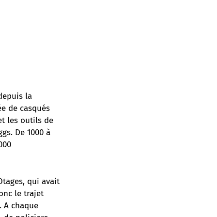
depuis la
ée de casqués
t les outils de
ggs. De 1000 à
000
tages, qui avait
nc le trajet
s. A chaque