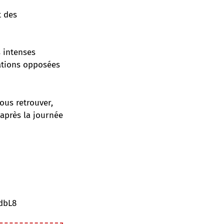
t des
s intenses
ations opposées
ous retrouver,
 après la journée
dbL8