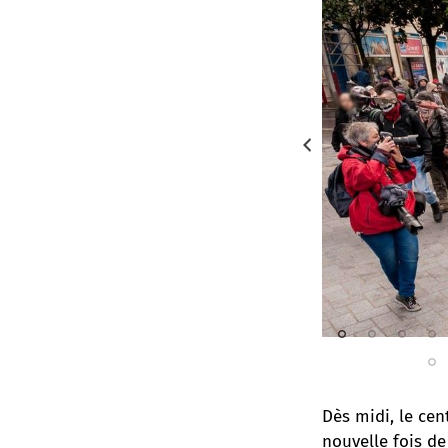
 Witter
Dès midi, le cen
nouvelle fois de