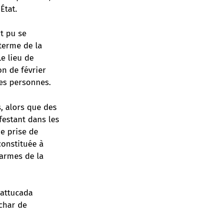
État.
t pu se
 terme de la
Le lieu de
on de février
ses personnes.
s, alors que des
festant dans les
ne prise de
constituée à
 armes de la
battucada
 char de