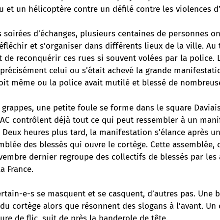
 et un hélicoptère contre un défilé contre les violences d’
s soirées d’échanges, plusieurs centaines de personnes on
éfléchir et s’organiser dans différents lieux de la ville. Au
it de reconquérir ces rues si souvent volées par la police. 
précisément celui ou s’était achevé la grande manifestati
droit même ou la police avait mutilé et blessé de nombreu
ar grappes, une petite foule se forme dans le square Daviai
BAC contrôlent déjà tout ce qui peut ressembler à un mani
 Deux heures plus tard, la manifestation s’élance après u
mblée des blessés qui ouvre le cortège. Cette assemblée, 
vembre dernier regroupe des collectifs de blessés par les
la France.
ertain-e-s se masquent et se casquent, d’autres pas. Une 
 du cortège alors que résonnent des slogans à l’avant. Un
ure de flic, suit de près la banderole de tête.