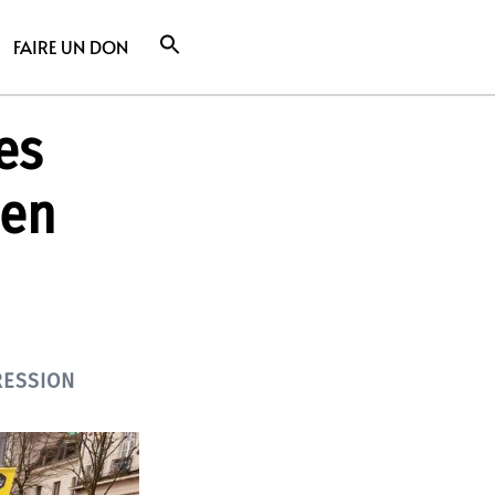
FAIRE UN DON
les
 en
RESSION