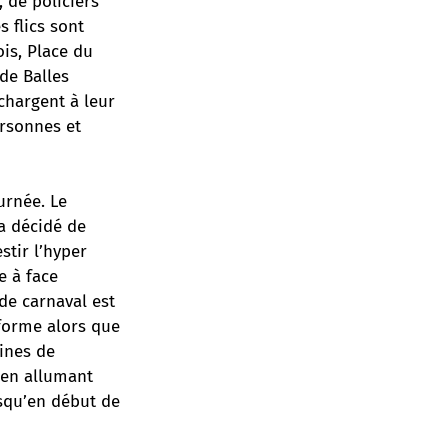
 de policiers
s flics sont
is, Place du
 de Balles
chargent à leur
ersonnes et
urnée. Le
 a décidé de
stir l’hyper
e à face
 de carnaval est
 forme alors que
ines de
 en allumant
squ’en début de