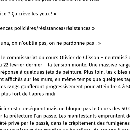
ice ? Ça crève les yeux ! »
lences policières/résistances/résistances »
ouna, on n’oublie pas, on ne pardonne pas ! »
t le commissariat du cours Olivier de Clisson – neutralisé 
u 22 février dernier – la tension monte. Une massive rang
 réponse à quelques jets de peinture. Plus loin, les cibles e
ont affichés sur les murs, en même temps que quelques ta
les rangs gonfleront progressivement pour atteindre 4 à 5
plus fort de l’après midi.
licier est conséquent mais ne bloque pas le Cours des 50 O
r la préfecture l’an passé. Les manifestants empruntent do
 été privé par le passé, dans le crépitement des fumigène