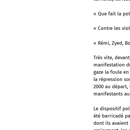
« Que fait la pol
« Contre les vio
« Rémi, Zyed, B
Très vite, devan
manifestation d
gaze la foule en
la répression s
2000 au départ, 
manifestants au 
Le dispositif po
été barricadé pa
dont ils avaient