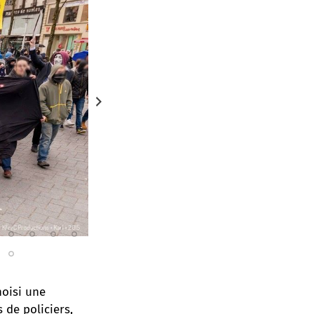
Photo : 
hoisi une
 de policiers,