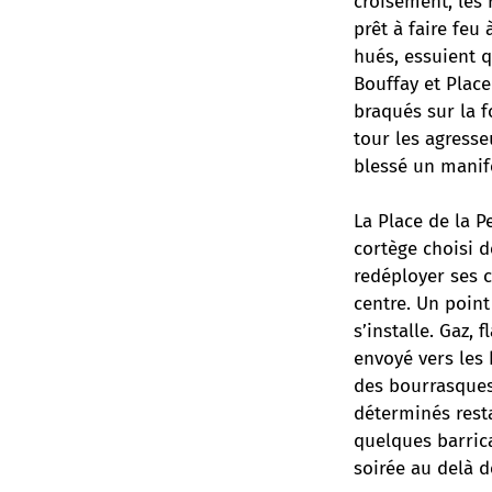
croisement, les 
prêt à faire feu
hués, essuient q
Bouffay et Place
braqués sur la f
tour les agresse
blessé un manife
La Place de la P
cortège choisi de
redéployer ses c
centre. Un point
s’installe. Gaz,
envoyé vers les 
des bourrasques
déterminés rest
quelques barric
soirée au delà de