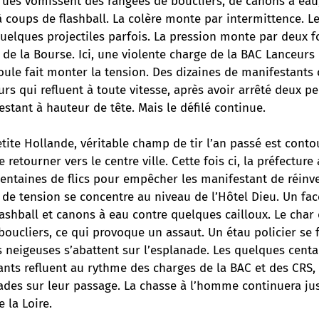
rues vomissent des rangées de boucliers, de canons à eau,
 à coups de flashball. La colère monte par intermittence. Le
uelques projectiles parfois. La pression monte par deux fo
 de la Bourse. Ici, une violente charge de la BAC Lanceurs
oule fait monter la tension. Des dizaines de manifestants 
urs qui refluent à toute vitesse, après avoir arrêté deux p
stant à hauteur de tête. Mais le défilé continue.
etite Hollande, véritable champ de tir l’an passé est conto
 retourner vers le centre ville. Cette fois ci, la préfecture
entaines de flics pour empêcher les manifestant de réinve
 de tension se concentre au niveau de l’Hôtel Dieu. Un fac
 flashball et canons à eau contre quelques cailloux. Le char
boucliers, ce qui provoque un assaut. Un étau policier se
 neigeuses s’abattent sur l’esplanade. Les quelques centa
ants refluent au rythme des charges de la BAC et des CRS,
ades sur leur passage. La chasse à l’homme continuera ju
 la Loire.